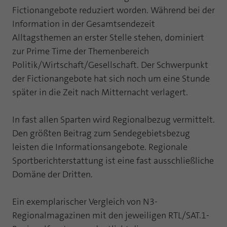
Fictionangebote reduziert worden. Während bei der
Laufzeit
1 Jahr
Zweck
PHPs Standard Sitzungs Identifikation
Information in der Gesamtsendezeit
Cookie von AT INTERNET zur Steuerung der
Alltagsthemen an erster Stelle stehen, dominiert
Zweck
erweiterten Script- und Ereignisbehandlung
zur Prime Time der Themenbereich
Politik/Wirtschaft/Gesellschaft. Der Schwerpunkt
der Fictionangebote hat sich noch um eine Stunde
später in die Zeit nach Mitternacht verlagert.
In fast allen Sparten wird Regionalbezug vermittelt.
Den größten Beitrag zum Sendegebietsbezug
leisten die Informationsangebote. Regionale
Sportberichterstattung ist eine fast ausschließliche
Domäne der Dritten.
Ein exemplarischer Vergleich von N3-
Regionalmagazinen mit den jeweiligen RTL/SAT.1-