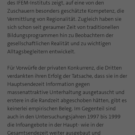
Webseite einwandfrei funktioniert.
des IFEM-Instituts zeigt, auf eine von den
Zuschauern besonders geschätzte Kompetenz, die
Name
Cookie-Informationen anzeigen
fe_typo_user
Vermittlung von Regionalität. Zugleich haben sie
sich schon seit geraumer Zeit von traditionellen
Anbieter
TYPO3
Statistik und Performance mit AT INTERNET
Bildungsprogrammen hin zu Beobachtern der
CROSS-DEVICE ANALYTICS LÖSUNG
Laufzeit
Session
gesellschaftlichen Realität und zu wichtigen
Name
Cookie-Informationen anzeigen
atidvisitor
Alltagsbegleitern entwickelt.
Dieses Cookie ist ein Standard-Session-
Cookie von TYPO3. Es speichert im Falle
Anbieter
AT INTERNET
eines Benutzer-Logins die Session ID
Für Vorwürfe der privaten Konkurrenz, die Dritten
Zweck
mithilfe derer der eingeloggte User
verdankten ihren Erfolg der Tatsache, dass sie in der
Laufzeit
1 Jahr
wiedererkannt wird, um ihm Zugang zu
Hauptsendezeit Information gegen
geschützten Bereichen zu gewähren.
Cookie von AT INTERNET zur Steuerung der
massenattraktive Unterhaltung ausgetauscht und
Zweck
erweiterten Script- und Ereignisbehandlung
erstere in die Randzeit abgeschoben hätten, gibt es
Name
PHPSESSID
keinerlei empirischen Beleg. Im Gegenteil sind
Name
atuserid
auch in den Untersuchungsjahren 1997 bis 1999
Anbieter
php
die Infoangebote in der Haupt- wie in der
Anbieter
AT INTERNET
Laufzeit
Ende der Sitzung
Gesamtsendezeit weiter ausgebaut und