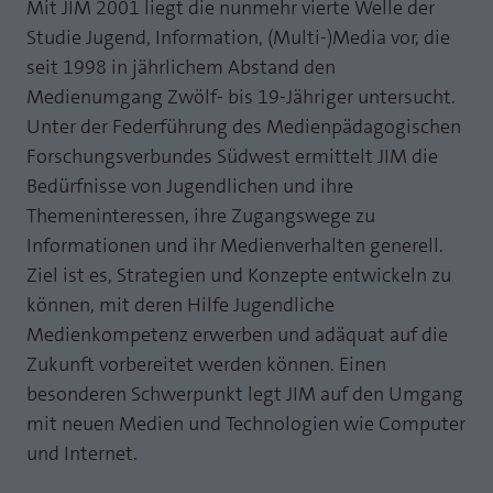
Webseite einwandfrei funktioniert.
Mit JIM 2001 liegt die nunmehr vierte Welle der
Studie Jugend, Information, (Multi-)Media vor, die
MP auf Mastodon
Name
Cookie-Informationen anzeigen
fe_typo_user
seit 1998 in jährlichem Abstand den
MP auf LinkedIn
Medienumgang Zwölf- bis 19-Jähriger untersucht.
Anbieter
TYPO3
Statistik und Performance mit AT INTERNET
Unter der Federführung des Medienpädagogischen
Newsletter
CROSS-DEVICE ANALYTICS LÖSUNG
Laufzeit
Session
Forschungsverbundes Südwest ermittelt JIM die
Bedürfnisse von Jugendlichen und ihre
Name
Cookie-Informationen anzeigen
atidvisitor
Dieses Cookie ist ein Standard-Session-
Themeninteressen, ihre Zugangswege zu
Cookie von TYPO3. Es speichert im Falle
Anbieter
AT INTERNET
eines Benutzer-Logins die Session ID
Informationen und ihr Medienverhalten generell.
Zweck
mithilfe derer der eingeloggte User
Ziel ist es, Strategien und Konzepte entwickeln zu
Laufzeit
1 Jahr
wiedererkannt wird, um ihm Zugang zu
können, mit deren Hilfe Jugendliche
geschützten Bereichen zu gewähren.
Cookie von AT INTERNET zur Steuerung der
Medienkompetenz erwerben und adäquat auf die
Zweck
erweiterten Script- und Ereignisbehandlung
Zukunft vorbereitet werden können. Einen
Name
PHPSESSID
besonderen Schwerpunkt legt JIM auf den Umgang
Name
atuserid
mit neuen Medien und Technologien wie Computer
Anbieter
php
und Internet.
Anbieter
AT INTERNET
Laufzeit
Ende der Sitzung