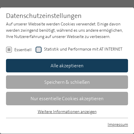
Datenschutzeinstellungen
Auf unserer Webseite werden Cookies verwendet. Einige davon
werden zwingend benötigt, während es uns andere ermöglichen,
Ihre Nutzererfahrung auf unserer Webseite zu verbessern.
Themen
Publikationsarchiv
2002
Statistik und Performance mit AT INTERNET
Essentiell
Heft 1
Publikationsarchiv
Alle akzeptieren
Studien
Sabine Feierabend/Walter Klingler
Über uns
Speichern & schließen
Medien- und Themeninteressen
Suche
Nur essentielle Cookies akzeptieren
Jugendlicher
Newsletter
Weitere Informationen anzeigen
Ergebnisse der JIM-Studie 2001 zum
Essentiell
Medienumgang Zwölf- bis 19-Jähriger
Essentielle Cookies werden für grundlegende Funktionen der
Impressum
Webseite benötigt. Dadurch ist gewährleistet, dass die
MP auf Bluesky