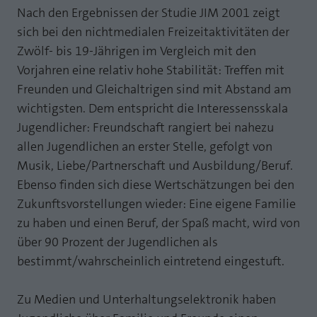
Nach den Ergebnissen der Studie JIM 2001 zeigt
Laufzeit
1 Jahr
Zweck
PHPs Standard Sitzungs Identifikation
sich bei den nichtmedialen Freizeitaktivitäten der
Cookie von AT INTERNET zur Steuerung der
Zwölf- bis 19-Jährigen im Vergleich mit den
Zweck
erweiterten Script- und Ereignisbehandlung
Vorjahren eine relativ hohe Stabilität: Treffen mit
Freunden und Gleichaltrigen sind mit Abstand am
wichtigsten. Dem entspricht die Interessensskala
Jugendlicher: Freundschaft rangiert bei nahezu
allen Jugendlichen an erster Stelle, gefolgt von
Musik, Liebe/Partnerschaft und Ausbildung/Beruf.
Ebenso finden sich diese Wertschätzungen bei den
Zukunftsvorstellungen wieder: Eine eigene Familie
zu haben und einen Beruf, der Spaß macht, wird von
über 90 Prozent der Jugendlichen als
bestimmt/wahrscheinlich eintretend eingestuft.
Zu Medien und Unterhaltungselektronik haben