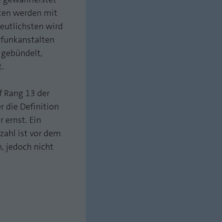
ten werden mit
eutlichsten wird
dfunkanstalten
 gebündelt,
.
f Rang 13 der
 die Definition
 ernst. Ein
zahl ist vor dem
 jedoch nicht