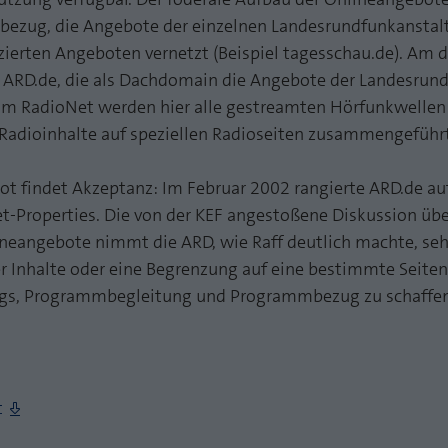
funktioniert.
ezug, die Angebote der einzelnen Landesrundfunkanstal
Name
Cookie-Informationen anzeigen
fe_typo_user
zierten Angeboten vernetzt (Beispiel tagesschau.de). Am d
ei ARD.de, die als Dachdomain die Angebote der Landesrun
Anbieter
TYPO3
Statistik und Performance mit AT INTERNET
 Im RadioNet werden hier alle gestreamten Hörfunkwellen
CROSS-DEVICE ANALYTICS LÖSUNG
adioinhalte auf speziellen Radioseiten zusammengeführt
Laufzeit
Session
Name
Cookie-Informationen anzeigen
atidvisitor
Dieses Cookie ist ein Standard-Session-Cookie von
ot findet Akzeptanz: Im Februar 2002 rangierte ARD.de au
TYPO3. Es speichert im Falle eines Benutzer-Logins
Anbieter
AT INTERNET
t-Properties. Die von der KEF angestoßene Diskussion über
Zweck
die Session ID mithilfe derer der eingeloggte User
neangebote nimmt die ARD, wie Raff deutlich machte, sehr
wiedererkannt wird, um ihm Zugang zu
Laufzeit
1 Jahr
geschützten Bereichen zu gewähren.
Inhalte oder eine Begrenzung auf eine bestimmte Seiten
ags, Programmbegleitung und Programmbezug zu schaffen,
Cookie von AT INTERNET zur Steuerung der
Zweck
erweiterten Script- und Ereignisbehandlung
Name
PHPSESSID
Anbieter
php
Name
atuserid
t
Laufzeit
Ende der Sitzung
Anbieter
AT INTERNET