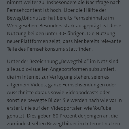
Webseite einwandfrei funktioniert.
nimmt weiter zu. Insbesondere die Nachfrage nach
Fernsehcontent ist hoch: Über die Hälfte der
MP auf Mastodon
Name
Cookie-Informationen anzeigen
fe_typo_user
Bewegtbildnutzer hat bereits Fernsehinhalte im
MP auf LinkedIn
Web gesehen. Besonders stark ausgeprägt ist diese
Anbieter
TYPO3
Statistik und Performance mit AT INTERNET
Nutzung bei den unter 30-Jährigen. Die Nutzung
Newsletter
CROSS-DEVICE ANALYTICS LÖSUNG
Laufzeit
Session
neuer Plattformen zeigt, dass hier bereits relevante
Name
Cookie-Informationen anzeigen
atidvisitor
Teile des Fernsehkonsums stattfinden.
Dieses Cookie ist ein Standard-Session-
Cookie von TYPO3. Es speichert im Falle
Anbieter
AT INTERNET
Unter der Bezeichnung „Bewegtbild“ im Netz sind
eines Benutzer-Logins die Session ID
Zweck
alle audiovisuellen Angebotsformen subsumiert,
mithilfe derer der eingeloggte User
Laufzeit
1 Jahr
wiedererkannt wird, um ihm Zugang zu
die im Internet zur Verfügung stehen, seien es
geschützten Bereichen zu gewähren.
allgemein Videos, ganze Fernsehsendungen oder
Cookie von AT INTERNET zur Steuerung der
Zweck
erweiterten Script- und Ereignisbehandlung
Ausschnitte daraus sowie Videopodcasts oder
sonstige bewegte Bilder. Sie werden nach wie vor in
Name
PHPSESSID
erster Linie auf den Videoportalen wie YouTube
Name
atuserid
Anbieter
php
genutzt. Dies geben 80 Prozent derjenigen an, die
Anbieter
AT INTERNET
zumindest selten Bewegtbilder im Internet nutzen.
Laufzeit
Ende der Sitzung