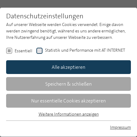
Datenschutzeinstellungen
Auf unserer Webseite werden Cookies verwendet. Einige davon
werden zwingend benötigt, während es uns andere ermöglichen,
Ihre Nutzererfahrung auf unserer Webseite zu verbessern.
Themen
Publikationsarchiv
2011
Statistik und Performance mit AT INTERNET
Essentiell
Heft 7-8
Publikationsarchiv
Alle akzeptieren
Studien
Beate Frees/Birgit van Eimeren
Über uns
Speichern & schließen
Bewegtbildnutzung im Internet 2011:
Suche
Nur essentielle Cookies akzeptieren
Mediatheken als Treiber
Newsletter
Weitere Informationen anzeigen
Ergebnisse der ARD/ZDF-Onlinestudie 2011
Essentiell
Essentielle Cookies werden für grundlegende Funktionen der
Impressum
Die Nutzung von Bewegtbildinhalten im Internet
Webseite benötigt. Dadurch ist gewährleistet, dass die
MP auf Bluesky