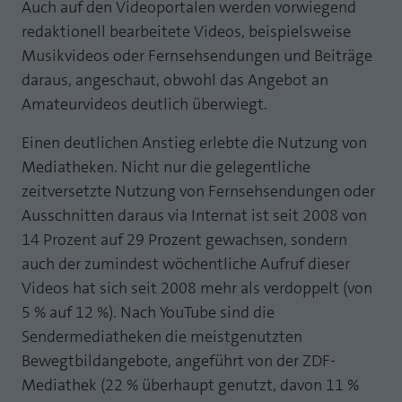
Auch auf den Videoportalen werden vorwiegend
Laufzeit
1 Jahr
Zweck
PHPs Standard Sitzungs Identifikation
redaktionell bearbeitete Videos, beispielsweise
Musikvideos oder Fernsehsendungen und Beiträge
Cookie von AT INTERNET zur Steuerung der
Zweck
erweiterten Script- und Ereignisbehandlung
daraus, angeschaut, obwohl das Angebot an
Amateurvideos deutlich überwiegt.
Einen deutlichen Anstieg erlebte die Nutzung von
Mediatheken. Nicht nur die gelegentliche
zeitversetzte Nutzung von Fernsehsendungen oder
Ausschnitten daraus via Internat ist seit 2008 von
14 Prozent auf 29 Prozent gewachsen, sondern
auch der zumindest wöchentliche Aufruf dieser
Videos hat sich seit 2008 mehr als verdoppelt (von
5 % auf 12 %). Nach YouTube sind die
Sendermediatheken die meistgenutzten
Bewegtbildangebote, angeführt von der ZDF-
Mediathek (22 % überhaupt genutzt, davon 11 %