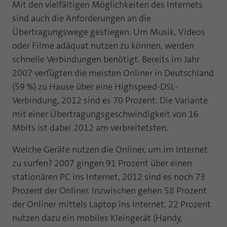
Mit den vielfältigen Möglichkeiten des Internets
Laufzeit
1 Jahr
Zweck
PHPs Standard Sitzungs Identifikation
sind auch die Anforderungen an die
Übertragungswege gestiegen. Um Musik, Videos
Cookie von AT INTERNET zur Steuerung der
Zweck
erweiterten Script- und Ereignisbehandlung
oder Filme adäquat nutzen zu können, werden
schnelle Verbindungen benötigt. Bereits im Jahr
2007 verfügten die meisten Onliner in Deutschland
(59 %) zu Hause über eine Highspeed-DSL-
Verbindung, 2012 sind es 70 Prozent. Die Variante
mit einer Übertragungsgeschwindigkeit von 16
Mbits ist dabei 2012 am verbreitetsten.
Welche Geräte nutzen die Onliner, um im Internet
zu surfen? 2007 gingen 91 Prozent über einen
stationären PC ins Internet, 2012 sind es noch 73
Prozent der Onliner. Inzwischen gehen 58 Prozent
der Onliner mittels Laptop ins Internet, 22 Prozent
nutzen dazu ein mobiles Kleingerät (Handy,