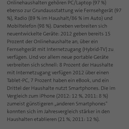
Webseite einwandfrei funktioniert.
Onlinehaushalten gehören PC/Laptop (97 %)
ebenso zur Grundausstattung wie Fernsehgerät (97
Name
Cookie-Informationen anzeigen
fe_typo_user
%), Radio (89 % im Haushalt/86 % im Auto) und
Mobiltelefon (98 %). Daneben verbreiten sich
Anbieter
TYPO3
Statistik und Performance mit AT INTERNET
neuentwickelte Geräte: 2012 geben bereits 15
CROSS-DEVICE ANALYTICS LÖSUNG
Laufzeit
Session
Prozent der Onlinehaushalte an, über ein
Name
Cookie-Informationen anzeigen
atidvisitor
Fernsehgerät mit Internetzugang (Hybrid-TV) zu
Dieses Cookie ist ein Standard-Session-
verfügen. Und vor allem neue portable Geräte
Cookie von TYPO3. Es speichert im Falle
Anbieter
AT INTERNET
eines Benutzer-Logins die Session ID
verbreiten sich schnell: 8 Prozent der Haushalte
Zweck
mithilfe derer der eingeloggte User
mit Internetzugang verfügen 2012 über einen
Laufzeit
1 Jahr
wiedererkannt wird, um ihm Zugang zu
Tablet-PC, 7 Prozent haben ein eBook, und ein
geschützten Bereichen zu gewähren.
Cookie von AT INTERNET zur Steuerung der
Drittel der Haushalte nutzt Smartphones. Die im
Zweck
erweiterten Script- und Ereignisbehandlung
Vergleich zum iPhone (2012: 12 %, 2011: 8 %)
Name
PHPSESSID
zumeist günstigeren „anderen Smartphones"
Name
atuserid
konnten sich im Jahresvergleich stärker in den
Anbieter
php
Haushalten etablieren (21 %, 2011: 12 %).
Anbieter
AT INTERNET
Laufzeit
Ende der Sitzung