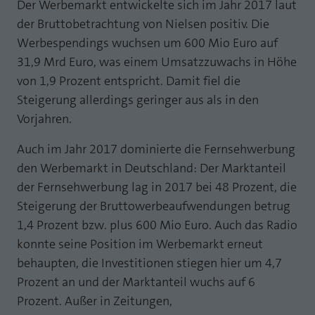
Webseite einwandfrei funktioniert.
Der Werbemarkt entwickelte sich im Jahr 2017 laut
der Bruttobetrachtung von Nielsen positiv. Die
MP auf Mastodon
Name
Cookie-Informationen anzeigen
fe_typo_user
Werbespendings wuchsen um 600 Mio Euro auf
MP auf LinkedIn
31,9 Mrd Euro, was einem Umsatzzuwachs in Höhe
Anbieter
TYPO3
Statistik und Performance mit AT INTERNET
von 1,9 Prozent entspricht. Damit fiel die
Newsletter
CROSS-DEVICE ANALYTICS LÖSUNG
Laufzeit
Session
Steigerung allerdings geringer aus als in den
Vorjahren.
Name
Cookie-Informationen anzeigen
atidvisitor
Dieses Cookie ist ein Standard-Session-
Cookie von TYPO3. Es speichert im Falle
Auch im Jahr 2017 dominierte die Fernsehwerbung
Anbieter
AT INTERNET
eines Benutzer-Logins die Session ID
Zweck
den Werbemarkt in Deutschland: Der Marktanteil
mithilfe derer der eingeloggte User
Laufzeit
1 Jahr
wiedererkannt wird, um ihm Zugang zu
der Fernsehwerbung lag in 2017 bei 48 Prozent, die
geschützten Bereichen zu gewähren.
Steigerung der Bruttowerbeaufwendungen betrug
Cookie von AT INTERNET zur Steuerung der
Zweck
1,4 Prozent bzw. plus 600 Mio Euro. Auch das Radio
erweiterten Script- und Ereignisbehandlung
konnte seine Position im Werbemarkt erneut
Name
PHPSESSID
behaupten, die Investitionen stiegen hier um 4,7
Name
atuserid
Anbieter
php
Prozent an und der Marktanteil wuchs auf 6
Anbieter
AT INTERNET
Prozent. Außer in Zeitungen,
Laufzeit
Ende der Sitzung