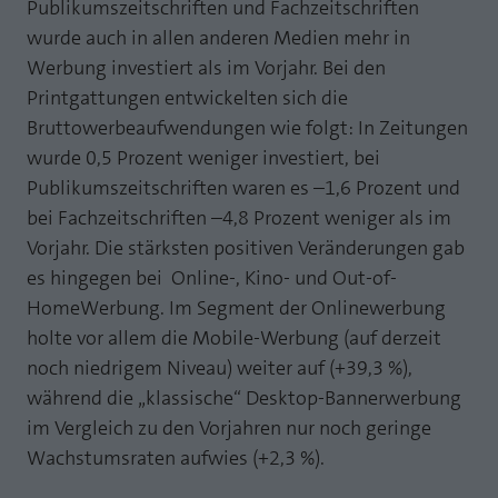
Publikumszeitschriften und Fachzeitschriften
Laufzeit
1 Jahr
Zweck
PHPs Standard Sitzungs Identifikation
wurde auch in allen anderen Medien mehr in
Werbung investiert als im Vorjahr. Bei den
Cookie von AT INTERNET zur Steuerung der
Zweck
erweiterten Script- und Ereignisbehandlung
Printgattungen entwickelten sich die
Bruttowerbeaufwendungen wie folgt: In Zeitungen
wurde 0,5 Prozent weniger investiert, bei
Publikumszeitschriften waren es –1,6 Prozent und
bei Fachzeitschriften –4,8 Prozent weniger als im
Vorjahr. Die stärksten positiven Veränderungen gab
es hingegen bei Online-, Kino- und Out-of-
HomeWerbung. Im Segment der Onlinewerbung
holte vor allem die Mobile-Werbung (auf derzeit
noch niedrigem Niveau) weiter auf (+39,3 %),
während die „klassische“ Desktop-Bannerwerbung
im Vergleich zu den Vorjahren nur noch geringe
Wachstumsraten aufwies (+2,3 %).