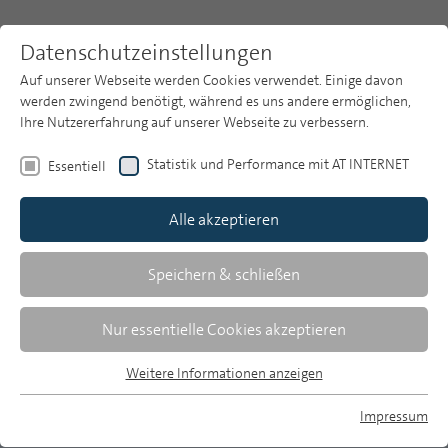
Datenschutzeinstellungen
Auf unserer Webseite werden Cookies verwendet. Einige davon
werden zwingend benötigt, während es uns andere ermöglichen,
Ihre Nutzererfahrung auf unserer Webseite zu verbessern.
Themen
Publikationsarchiv
2018
Statistik und Performance mit AT INTERNET
Essentiell
Heft 3
Publikationsarchiv
Alle akzeptieren
Studien
Pamela Möbus/Michael Heffler
Über uns
Speichern & schließen
Werbemarkt 2017 (Teil 1): Stabiles
Suche
Nur essentielle Cookies akzeptieren
Wachstum
Newsletter
Weitere Informationen anzeigen
Entwicklungen auf Basis der Brutto-
Essentiell
Werbestatistik
Essentielle Cookies werden für grundlegende Funktionen der
Impressum
Webseite benötigt. Dadurch ist gewährleistet, dass die
MP auf Bluesky