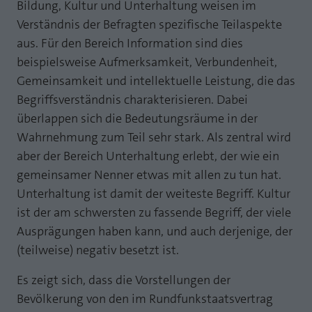
Bildung, Kultur und Unterhaltung weisen im
Laufzeit
1 Jahr
Zweck
PHPs Standard Sitzungs Identifikation
Verständnis der Befragten spezifische Teilaspekte
aus. Für den Bereich Information sind dies
Cookie von AT INTERNET zur Steuerung der
Zweck
erweiterten Script- und Ereignisbehandlung
beispielsweise Aufmerksamkeit, Verbundenheit,
Gemeinsamkeit und intellektuelle Leistung, die das
Begriffsverständnis charakterisieren. Dabei
überlappen sich die Bedeutungsräume in der
Wahrnehmung zum Teil sehr stark. Als zentral wird
aber der Bereich Unterhaltung erlebt, der wie ein
gemeinsamer Nenner etwas mit allen zu tun hat.
Unterhaltung ist damit der weiteste Begriff. Kultur
ist der am schwersten zu fassende Begriff, der viele
Ausprägungen haben kann, und auch derjenige, der
(teilweise) negativ besetzt ist.
Es zeigt sich, dass die Vorstellungen der
Bevölkerung von den im Rundfunkstaatsvertrag