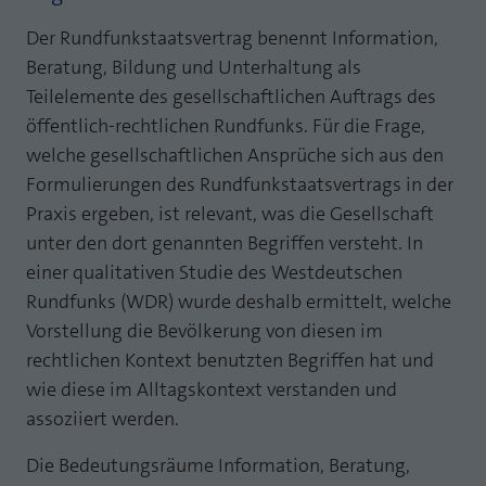
Webseite einwandfrei funktioniert.
Der Rundfunkstaatsvertrag benennt Information,
MP auf Mastodon
Name
Cookie-Informationen anzeigen
fe_typo_user
Beratung, Bildung und Unterhaltung als
MP auf LinkedIn
Teilelemente des gesellschaftlichen Auftrags des
Anbieter
TYPO3
Statistik und Performance mit AT INTERNET
öffentlich-rechtlichen Rundfunks. Für die Frage,
Newsletter
CROSS-DEVICE ANALYTICS LÖSUNG
Laufzeit
Session
welche gesellschaftlichen Ansprüche sich aus den
Name
Cookie-Informationen anzeigen
atidvisitor
Formulierungen des Rundfunkstaatsvertrags in der
Dieses Cookie ist ein Standard-Session-
Praxis ergeben, ist relevant, was die Gesellschaft
Cookie von TYPO3. Es speichert im Falle
Anbieter
AT INTERNET
eines Benutzer-Logins die Session ID
unter den dort genannten Begriffen versteht. In
Zweck
mithilfe derer der eingeloggte User
einer qualitativen Studie des Westdeutschen
Laufzeit
1 Jahr
wiedererkannt wird, um ihm Zugang zu
Rundfunks (WDR) wurde deshalb ermittelt, welche
geschützten Bereichen zu gewähren.
Cookie von AT INTERNET zur Steuerung der
Vorstellung die Bevölkerung von diesen im
Zweck
erweiterten Script- und Ereignisbehandlung
rechtlichen Kontext benutzten Begriffen hat und
Name
PHPSESSID
wie diese im Alltagskontext verstanden und
Name
atuserid
assoziiert werden.
Anbieter
php
Anbieter
AT INTERNET
Die Bedeutungsräume Information, Beratung,
Laufzeit
Ende der Sitzung