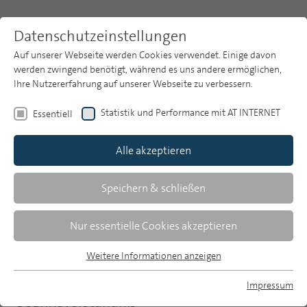
Datenschutzeinstellungen
Auf unserer Webseite werden Cookies verwendet. Einige davon
werden zwingend benötigt, während es uns andere ermöglichen,
Ihre Nutzererfahrung auf unserer Webseite zu verbessern.
Themen
Publikationsarchiv
2019
Statistik und Performance mit AT INTERNET
Essentiell
Heft 12
Publikationsarchiv
Alle akzeptieren
Studien
Thomas Windgasse/Rüdiger Malfeld
Über uns
Speichern & schließen
Was ist eigentlich Information,
Suche
Nur essentielle Cookies akzeptieren
Beratung, Bildung, Kultur und
Unterhaltung?
Newsletter
Weitere Informationen anzeigen
Essentiell
Essentielle Cookies werden für grundlegende Funktionen der
Eine qualitative Studie zum
Impressum
Webseite benötigt. Dadurch ist gewährleistet, dass die
Begriffsverständnis
MP auf Bluesky