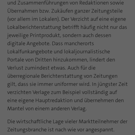
Webseite einwandfrei funktioniert.
und Zusammenführungen von Redaktionen sowie
Übernahmen bzw. Zukäufen ganzer Zeitungsteile
Name
Cookie-Informationen anzeigen
fe_typo_user
(vor allem im Lokalen). Der Verzicht auf eine eigene
Lokalberichterstattung betrifft häufig nicht nur das
Anbieter
TYPO3
Statistik und Performance mit AT INTERNET
jeweilige Printprodukt, sondern auch dessen
CROSS-DEVICE ANALYTICS LÖSUNG
Laufzeit
Session
digitale Angebote. Dass mancherorts
Name
Cookie-Informationen anzeigen
atidvisitor
Lokalfunkangebote und lokaljournalistische
Dieses Cookie ist ein Standard-Session-
Portale von Dritten hinzukommen, lindert den
Cookie von TYPO3. Es speichert im Falle
Anbieter
AT INTERNET
eines Benutzer-Logins die Session ID
Verlust zumindest etwas. Auch für die
Zweck
mithilfe derer der eingeloggte User
überregionale Berichterstattung von Zeitungen
Laufzeit
1 Jahr
wiedererkannt wird, um ihm Zugang zu
gilt, dass sie immer uniformer wird. In jüngster Zeit
geschützten Bereichen zu gewähren.
Cookie von AT INTERNET zur Steuerung der
verzichten Verlage zum Beispiel vollständig auf
Zweck
erweiterten Script- und Ereignisbehandlung
eine eigene Hauptredaktion und übernehmen den
Name
PHPSESSID
Mantel von einem anderen Verlag.
Name
atuserid
Anbieter
php
Die wirtschaftliche Lage vieler Marktteilnehmer der
Anbieter
AT INTERNET
Zeitungsbranche ist nach wie vor angespannt.
Laufzeit
Ende der Sitzung