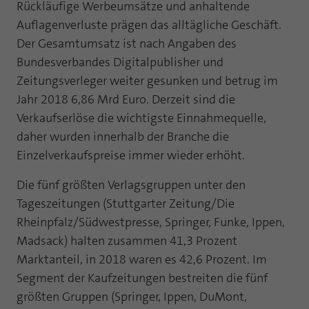
Rückläufige Werbeumsätze und anhaltende
Laufzeit
1 Jahr
Zweck
PHPs Standard Sitzungs Identifikation
Auflagenverluste prägen das alltägliche Geschäft.
Der Gesamtumsatz ist nach Angaben des
Cookie von AT INTERNET zur Steuerung der
Zweck
erweiterten Script- und Ereignisbehandlung
Bundesverbandes Digitalpublisher und
Zeitungsverleger weiter gesunken und betrug im
Jahr 2018 6,86 Mrd Euro. Derzeit sind die
Verkaufserlöse die wichtigste Einnahmequelle,
daher wurden innerhalb der Branche die
Einzelverkaufspreise immer wieder erhöht.
Die fünf größten Verlagsgruppen unter den
Tageszeitungen (Stuttgarter Zeitung/Die
Rheinpfalz/Südwestpresse, Springer, Funke, Ippen,
Madsack) halten zusammen 41,3 Prozent
Marktanteil, in 2018 waren es 42,6 Prozent. Im
Segment der Kaufzeitungen bestreiten die fünf
größten Gruppen (Springer, Ippen, DuMont,