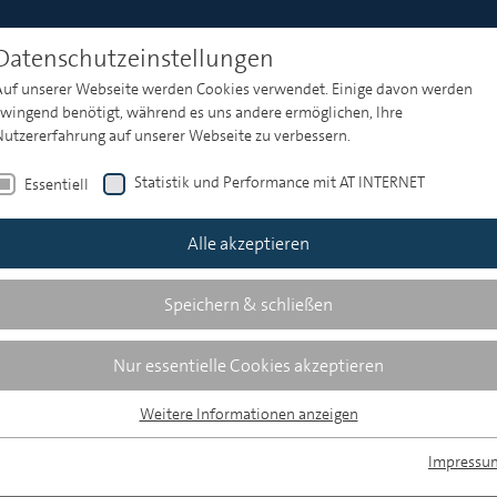
Datenschutzeinstellungen
 Tabus in der Werbung
Auf unserer Webseite werden Cookies verwendet. Einige davon werden
zwingend benötigt, während es uns andere ermöglichen, Ihre
Nutzererfahrung auf unserer Webseite zu verbessern.
er Werbung
Statistik und Performance mit AT INTERNET
Essentiell
Alle akzeptieren
Speichern & schließen
Nur essentielle Cookies akzeptieren
Weitere Informationen anzeigen
Essentiell
Essentielle Cookies werden für grundlegende Funktionen der Webseite
Impressu
benötigt. Dadurch ist gewährleistet, dass die Webseite einwandfrei