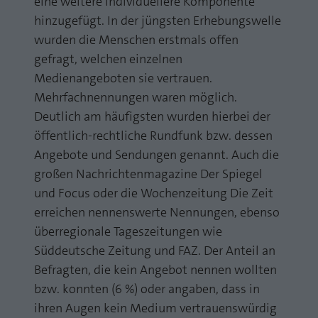
eine weitere individuellere Komponente
Laufzeit
1 Jahr
hinzugefügt. In der jüngsten Erhebungswelle
Zweck
PHPs Standard Sitzungs Identifikation
wurden die Menschen erstmals offen
Cookie von AT INTERNET zur Steuerung der
Zweck
gefragt, welchen einzelnen
erweiterten Script- und Ereignisbehandlung
Medienangeboten sie vertrauen.
Mehrfachnennungen waren möglich.
Deutlich am häufigsten wurden hierbei der
öffentlich-rechtliche Rundfunk bzw. dessen
Angebote und Sendungen genannt. Auch die
großen Nachrichtenmagazine Der Spiegel
und Focus oder die Wochenzeitung Die Zeit
erreichen nennenswerte Nennungen, ebenso
überregionale Tageszeitungen wie
Süddeutsche Zeitung und FAZ. Der Anteil an
Befragten, die kein Angebot nennen wollten
bzw. konnten (6 %) oder angaben, dass in
ihren Augen kein Medium vertrauenswürdig