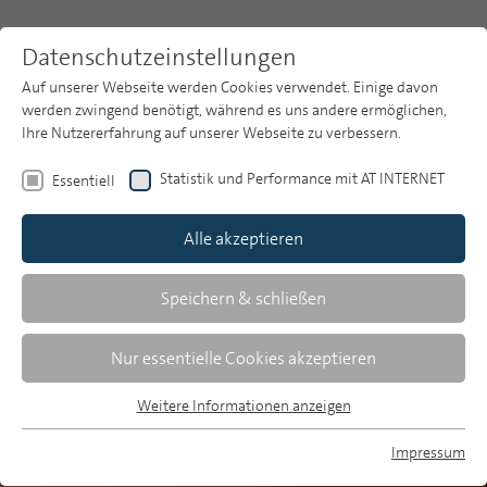
Datenschutzeinstellungen
Auf unserer Webseite werden Cookies verwendet. Einige davon
werden zwingend benötigt, während es uns andere ermöglichen,
Ihre Nutzererfahrung auf unserer Webseite zu verbessern.
Themen
Themen
Public Value
Qualität
Statistik und Performance mit AT INTERNET
Essentiell
Öffentlich-rechtliche
Publikationsarchiv
Angebote und Tagespresse
Alle akzeptieren
Studien
genießen hohes Vertrauen
Über uns
Speichern & schließen
Suche
Ergebnisse der Mainzer Langzeitstudie
Nur essentielle Cookies akzeptieren
Medienvertrauen 2023
Newsletter
Weitere Informationen anzeigen
Essentiell
Essentielle Cookies werden für grundlegende Funktionen der
Impressum
Webseite benötigt. Dadurch ist gewährleistet, dass die
MP auf Bluesky