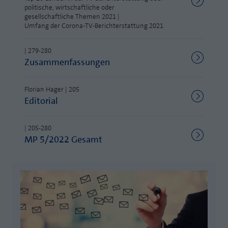
politische, wirtschaftliche oder
Laufzeit
1 Jahr
Zweck
PHPs Standard Sitzungs Identifikation
gesellschaftliche Themen 2021 |
Umfang der Corona-TV-Berichterstattung 2021
Cookie von AT INTERNET zur Steuerung der
Zweck
erweiterten Script- und Ereignisbehandlung
| 279-280
Zusammenfassungen
Florian Hager | 205
Editorial
| 205-280
MP 5/2022 Gesamt