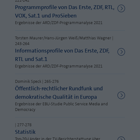
221-242
Webseite einwandfrei funktioniert.
Programmprofile von Das Erste, ZDF, RTL,
MP auf Mastodon
Name
Cookie-Informationen anzeigen
fe_typo_user
VOX, Sat.1 und ProSieben
Ergebnisse der ARD/ZDF-Programmanalyse 2021
MP auf LinkedIn
Anbieter
TYPO3
Statistik und Performance mit AT INTERNET
Newsletter
Torsten Maurer/Hans-Jürgen Weiß/Matthias Wagner |
CROSS-DEVICE ANALYTICS LÖSUNG
Laufzeit
Session
243-264
Informationsprofile von Das Erste, ZDF,
Name
Cookie-Informationen anzeigen
atidvisitor
Dieses Cookie ist ein Standard-Session-
RTL und Sat.1
Cookie von TYPO3. Es speichert im Falle
Anbieter
AT INTERNET
Ergebnisse der ARD/ZDF-Programmanalyse 2021
eines Benutzer-Logins die Session ID
Zweck
mithilfe derer der eingeloggte User
Laufzeit
1 Jahr
Dominik Speck | 265-276
wiedererkannt wird, um ihm Zugang zu
Öffentlich-rechtlicher Rundfunk und
geschützten Bereichen zu gewähren.
Cookie von AT INTERNET zur Steuerung der
Zweck
demokratische Qualität in Europa
erweiterten Script- und Ereignisbehandlung
Ergebnisse der EBU-Studie Public Service Media and
Name
PHPSESSID
Democracy
Name
atuserid
Anbieter
php
| 277-278
Statistik
Anbieter
AT INTERNET
Laufzeit
Ende der Sitzung
Top-20-Länder in der TV-Berichterstattung über