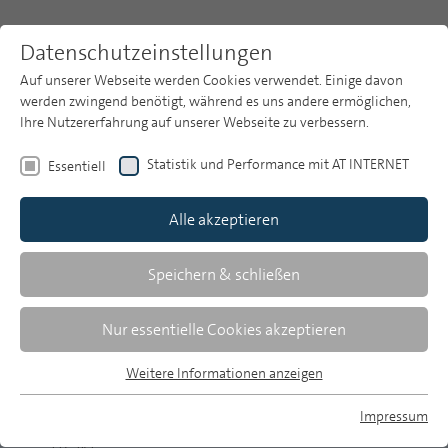
Datenschutzeinstellungen
Auf unserer Webseite werden Cookies verwendet. Einige davon
werden zwingend benötigt, während es uns andere ermöglichen,
Ihre Nutzererfahrung auf unserer Webseite zu verbessern.
Themen
Publikationsarchiv
2022
Heft 5
Statistik und Performance mit AT INTERNET
Essentiell
Publikationsarchiv
Alle akzeptieren
Studien
Über uns
Speichern & schließen
Christian Zabel/Frank Lobigs | 206-220
Crowding-in-Effekte der öffentlich-
Suche
Nur essentielle Cookies akzeptieren
rechtlichen Werbevermarktung
Newsletter
Eine Analyse am Beispiel des österreichischen
Weitere Informationen anzeigen
Werbemarktes und Medienstandortes
Essentiell
Essentielle Cookies werden für grundlegende Funktionen der
Impressum
Webseite benötigt. Dadurch ist gewährleistet, dass die
Torsten Maurer/Matthias Wagner/Hans-Jürgen Weiß |
MP auf Bluesky