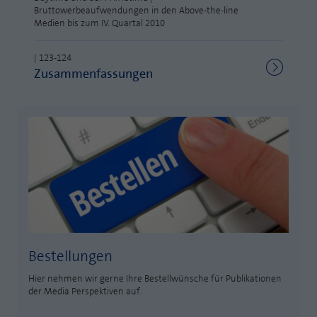
Bruttowerbeaufwendungen in den Above-the-line
Laufzeit
1 Jahr
Zweck
PHPs Standard Sitzungs Identifikation
Medien bis zum IV. Quartal 2010
Cookie von AT INTERNET zur Steuerung der
Zweck
| 123-124
erweiterten Script- und Ereignisbehandlung
Zusammenfassungen
Bestellungen
Hier nehmen wir gerne Ihre Bestellwünsche für Publikationen
der Media Perspektiven auf.