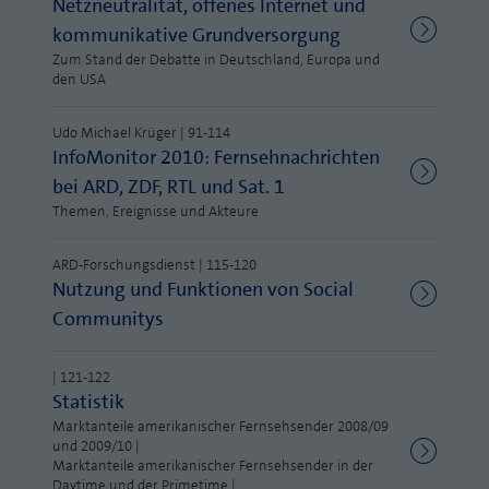
Netzneutralität, offenes Internet und
Webseite einwandfrei funktioniert.
kommunikative Grundversorgung
MP auf Mastodon
Name
Cookie-Informationen anzeigen
fe_typo_user
Zum Stand der Debatte in Deutschland, Europa und
den USA
MP auf LinkedIn
Anbieter
TYPO3
Statistik und Performance mit AT INTERNET
Newsletter
Udo Michael Krüger | 91-114
CROSS-DEVICE ANALYTICS LÖSUNG
Laufzeit
Session
InfoMonitor 2010: Fernsehnachrichten
Name
Cookie-Informationen anzeigen
atidvisitor
bei ARD, ZDF, RTL und Sat. 1
Dieses Cookie ist ein Standard-Session-
Themen, Ereignisse und Akteure
Cookie von TYPO3. Es speichert im Falle
Anbieter
AT INTERNET
eines Benutzer-Logins die Session ID
Zweck
mithilfe derer der eingeloggte User
ARD-Forschungsdienst | 115-120
Laufzeit
1 Jahr
Nutzung und Funktionen von Social
wiedererkannt wird, um ihm Zugang zu
geschützten Bereichen zu gewähren.
Communitys
Cookie von AT INTERNET zur Steuerung der
Zweck
erweiterten Script- und Ereignisbehandlung
| 121-122
Name
PHPSESSID
Statistik
Name
atuserid
Marktanteile amerikanischer Fernsehsender 2008/09
Anbieter
php
und 2009/10 |
Anbieter
AT INTERNET
Marktanteile amerikanischer Fernsehsender in der
Laufzeit
Ende der Sitzung
Daytime und der Primetime |