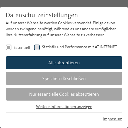
Datenschutzeinstellungen
Auf unserer Webseite werden Cookies verwendet. Einige davon
werden zwingend benötigt, während es uns andere ermöglichen,
Ihre Nutzererfahrung auf unserer Webseite zu verbessern.
Themen
Publikationsarchiv
2011
Heft 2
Statistik und Performance mit AT INTERNET
Essentiell
Publikationsarchiv
Alle akzeptieren
Studien
Über uns
Speichern & schließen
Runar Woldt | 66-79
Öffentlich-rechtliche Onlineangebote:
Suche
Nur essentielle Cookies akzeptieren
Keine Gefahr für den Wettbewerb
Newsletter
Erkenntnisse aus den Marktgutachten im Rahmen der
Weitere Informationen anzeigen
Drei-Stufen-Tests
Essentiell
Essentielle Cookies werden für grundlegende Funktionen der
Impressum
Webseite benötigt. Dadurch ist gewährleistet, dass die
Michael Libertus/Jan Wiesner | 80-90
MP auf Bluesky