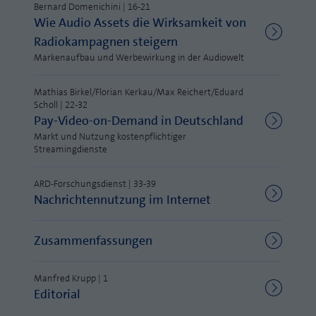
Webseite einwandfrei funktioniert.
Bernard Domenichini | 16-21
Wie Audio Assets die Wirksamkeit von
MP auf Mastodon
Name
Cookie-Informationen anzeigen
fe_typo_user
Radiokampagnen steigern
MP auf LinkedIn
Markenaufbau und Werbewirkung in der Audiowelt
Anbieter
TYPO3
Statistik und Performance mit AT INTERNET
Newsletter
CROSS-DEVICE ANALYTICS LÖSUNG
Mathias Birkel/Florian Kerkau/Max Reichert/Eduard
Laufzeit
Session
Scholl | 22-32
Name
Cookie-Informationen anzeigen
atidvisitor
Pay-Video-on-Demand in Deutschland
Dieses Cookie ist ein Standard-Session-
Markt und Nutzung kostenpflichtiger
Cookie von TYPO3. Es speichert im Falle
Anbieter
AT INTERNET
Streamingdienste
eines Benutzer-Logins die Session ID
Zweck
mithilfe derer der eingeloggte User
Laufzeit
1 Jahr
ARD-Forschungsdienst | 33-39
wiedererkannt wird, um ihm Zugang zu
Nachrichtennutzung im Internet
geschützten Bereichen zu gewähren.
Cookie von AT INTERNET zur Steuerung der
Zweck
erweiterten Script- und Ereignisbehandlung
Zusammenfassungen
Name
PHPSESSID
Name
atuserid
Anbieter
php
Manfred Krupp | 1
Editorial
Anbieter
AT INTERNET
Laufzeit
Ende der Sitzung