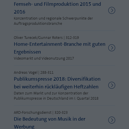
Webseite einwandfrei funktioniert.
Fernseh- und Filmproduktion 2015 und
MP auf Mastodon
2016
Name
Cookie-Informationen anzeigen
fe_typo_user
Konzentration und regionale Schwerpunkte der
MP auf LinkedIn
Auftragsproduktionsbranche
Anbieter
TYPO3
Statistik und Performance mit AT INTERNET
Newsletter
CROSS-DEVICE ANALYTICS LÖSUNG
Oliver Turecek/Gunnar Roters | 312-319
Laufzeit
Session
Home-Entertainment-Branche mit guten
Name
Cookie-Informationen anzeigen
atidvisitor
Dieses Cookie ist ein Standard-Session-
Ergebnissen
Cookie von TYPO3. Es speichert im Falle
Videomarkt und Videonutzung 2017
Anbieter
AT INTERNET
eines Benutzer-Logins die Session ID
Zweck
mithilfe derer der eingeloggte User
Andreas Vogel | 288-311
Laufzeit
1 Jahr
wiedererkannt wird, um ihm Zugang zu
Publikumspresse 2018: Diversifikation
geschützten Bereichen zu gewähren.
Cookie von AT INTERNET zur Steuerung der
bei weiterhin rückläufigen Heftzahlen
Zweck
erweiterten Script- und Ereignisbehandlung
Daten zum Markt und zur Konzentration der
Publikumspresse in Deutschland im I. Quartal 2018
Name
PHPSESSID
Name
atuserid
ARD-Forschungsdienst | 320-323
Anbieter
php
Die Bedeutung von Musik in der
Anbieter
AT INTERNET
Laufzeit
Ende der Sitzung
Werbung