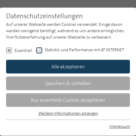
Datenschutzeinstellungen
Auf unserer Webseite werden Cookies verwendet. Einige davon
werden zwingend benötigt, während es uns andere ermöglichen,
Ihre Nutzererfahrung auf unserer Webseite zu verbessern.
Themen
Publikationsarchiv
2018
Heft 6
Statistik und Performance mit AT INTERNET
Essentiell
Publikationsarchiv
Alle akzeptieren
Studien
Über uns
Speichern & schließen
Pamela Möbus/Michael Heffler | 266-269
Werbemarkt 2017 (Teil 2): Leichter
Suche
Nur essentielle Cookies akzeptieren
Rückgang bei den Nettoumsätzen der
Newsletter
Medien
Weitere Informationen anzeigen
Essentiell
Ergebnisse auf Basis der ZAW-Nettostatistik
Essentielle Cookies werden für grundlegende Funktionen der
Impressum
Webseite benötigt. Dadurch ist gewährleistet, dass die
MP auf Bluesky
Horst Röper | 270-287