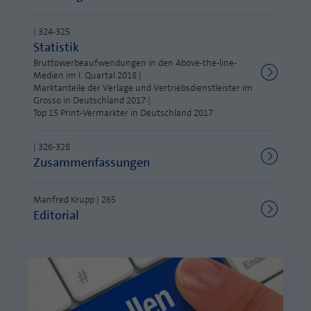
Laufzeit
1 Jahr
Zweck
PHPs Standard Sitzungs Identifikation
| 324-325
Cookie von AT INTERNET zur Steuerung der
Statistik
Zweck
erweiterten Script- und Ereignisbehandlung
Bruttowerbeaufwendungen in den Above-the-line-
Medien im I. Quartal 2018 |
Marktanteile der Verlage und Vertriebsdienstleister im
Grosso in Deutschland 2017 |
Top 15 Print-Vermarkter in Deutschland 2017
| 326-328
Zusammenfassungen
Manfred Krupp | 265
Editorial