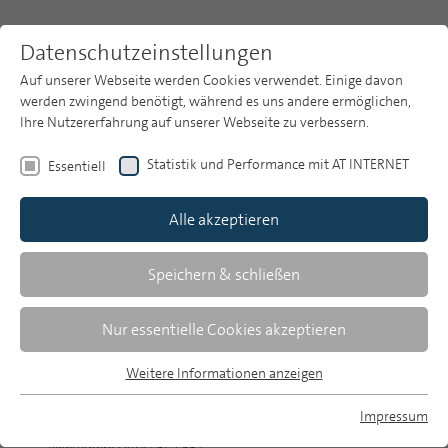
Datenschutzeinstellungen
Auf unserer Webseite werden Cookies verwendet. Einige davon
werden zwingend benötigt, während es uns andere ermöglichen,
Ihre Nutzererfahrung auf unserer Webseite zu verbessern.
Themen
Publikationsarchiv
1997
Heft 12
Statistik und Performance mit AT INTERNET
Essentiell
Publikationsarchiv
Alle akzeptieren
Studien
Über uns
Speichern & schließen
Udo Michael Krüger/Thomas Zapf-Schramm | 638-651
ARD 3 - mit stabilem Programmprofil im
Suche
Nur essentielle Cookies akzeptieren
Wettbewerb behauptet
Newsletter
Programmstrukturelle Trends bei den Dritten
Weitere Informationen anzeigen
Programmen 1992 bis 1996
Essentiell
Essentielle Cookies werden für grundlegende Funktionen der
Impressum
Webseite benötigt. Dadurch ist gewährleistet, dass die
Christoph Neuberger/Jan Tonnemacher/Matthias
MP auf Bluesky