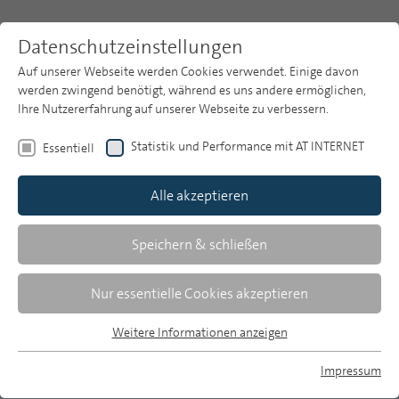
Datenschutzeinstellungen
Auf unserer Webseite werden Cookies verwendet. Einige davon
werden zwingend benötigt, während es uns andere ermöglichen,
Ihre Nutzererfahrung auf unserer Webseite zu verbessern.
Themen
Publikationsarchiv
2024
Analyse der Wirtschaftsimpulse der
Statistik und Performance mit AT INTERNET
Essentiell
MP 8/2024: Die ARD und ihr ökonomischer Fußabdruck
Publikationsarchiv
ARD-Rundfunkanstalten
Alle akzeptieren
Studien
Die ARD und ihr ökonomischer Fußabdruck. Analyse
der Wirtschaftsimpulse der ARD-
Über uns
Speichern & schließen
Rundfunkanstalten
Suche
Nur essentielle Cookies akzeptieren
MP 8/2024
Newsletter
Weitere Informationen anzeigen
Essentiell
Essentielle Cookies werden für grundlegende Funktionen der
Impressum
Webseite benötigt. Dadurch ist gewährleistet, dass die
MP auf Bluesky
Paulina Roßnagel/Marc Heydenreich |