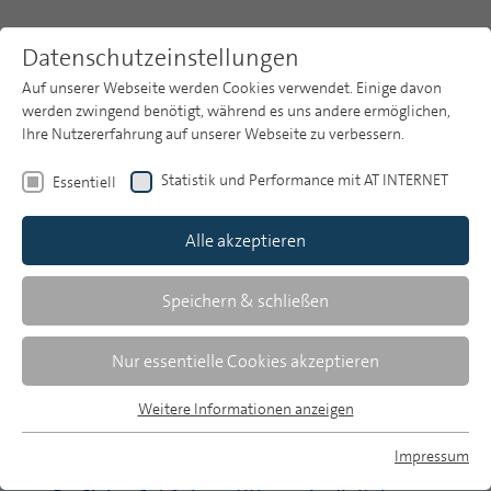
Datenschutzeinstellungen
Auf unserer Webseite werden Cookies verwendet. Einige davon
werden zwingend benötigt, während es uns andere ermöglichen,
Ihre Nutzererfahrung auf unserer Webseite zu verbessern.
Themen
Publikationsarchiv
2016
Heft 1
Statistik und Performance mit AT INTERNET
Essentiell
Publikationsarchiv
Alle akzeptieren
Studien
Über uns
Speichern & schließen
Stefanie Best/Bernhard Engel | 2-26
Generationenprofile in der konvergenten
Suche
Nur essentielle Cookies akzeptieren
Medienwelt
Newsletter
Kohortenanalysen auf Basis der ARD/ZDF-
Weitere Informationen anzeigen
Langzeitstudie Massenkommunikation
Essentiell
Essentielle Cookies werden für grundlegende Funktionen der
Impressum
Webseite benötigt. Dadurch ist gewährleistet, dass die
Helmut van Rinsum | 27-35
MP auf Bluesky