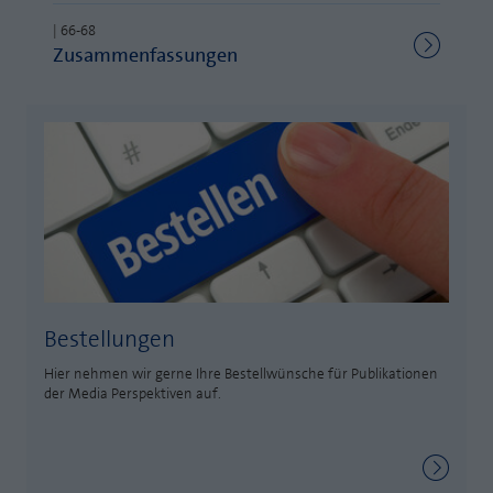
Laufzeit
1 Jahr
| 66-68
Zweck
PHPs Standard Sitzungs Identifikation
Zusammenfassungen
Cookie von AT INTERNET zur Steuerung der
Zweck
erweiterten Script- und Ereignisbehandlung
Bestellungen
Hier nehmen wir gerne Ihre Bestellwünsche für Publikationen
der Media Perspektiven auf.