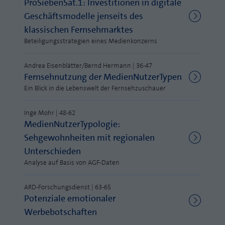
ProSiebenSat.1: Investitionen in digitale
Webseite einwandfrei funktioniert.
Geschäftsmodelle jenseits des
MP auf Mastodon
Name
Cookie-Informationen anzeigen
fe_typo_user
klassischen Fernsehmarktes
MP auf LinkedIn
Beteiligungsstrategien eines Medienkonzerns
Anbieter
TYPO3
Statistik und Performance mit AT INTERNET
Newsletter
CROSS-DEVICE ANALYTICS LÖSUNG
Andrea Eisenblätter/Bernd Hermann | 36-47
Laufzeit
Session
Fernsehnutzung der MedienNutzerTypen
Name
Cookie-Informationen anzeigen
atidvisitor
Dieses Cookie ist ein Standard-Session-
Ein Blick in die Lebenswelt der Fernsehzuschauer
Cookie von TYPO3. Es speichert im Falle
Anbieter
AT INTERNET
eines Benutzer-Logins die Session ID
Inge Mohr | 48-62
Zweck
mithilfe derer der eingeloggte User
MedienNutzerTypologie:
Laufzeit
1 Jahr
wiedererkannt wird, um ihm Zugang zu
Sehgewohnheiten mit regionalen
geschützten Bereichen zu gewähren.
Cookie von AT INTERNET zur Steuerung der
Unterschieden
Zweck
erweiterten Script- und Ereignisbehandlung
Analyse auf Basis von AGF-Daten
Name
PHPSESSID
ARD-Forschungsdienst | 63-65
Name
atuserid
Anbieter
php
Potenziale emotionaler
Werbebotschaften
Anbieter
AT INTERNET
Laufzeit
Ende der Sitzung