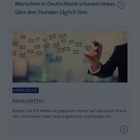
Menschen in Deutschland schauen etwas
Laufzeit
1 Jahr
Zweck
PHPs Standard Sitzungs Identifikation
über drei Stunden täglich fern
Cookie von AT INTERNET zur Steuerung der
Zweck
erweiterten Script- und Ereignisbehandlung
ANMELDUNG
Newsletter
Bleiben Sie mit Media Perspektiven immer auf aktuellem Stand.
Wir informieren über neue Ergebnisse und Studien im...