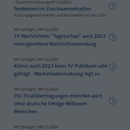
Webseite einwandfrei funktioniert.
| Zusammenfassung MP 11/2024 |
Tendenzen im Zuschauerverhalten
MP auf Mastodon
Name
Cookie-Informationen anzeigen
fe_typo_user
Nutzungsgewohnheiten und Reichweiten im Jahr 2023
MP auf LinkedIn
Anbieter
TYPO3
Statistik und Performance mit AT INTERNET
MP Spotlight | MP 11/2024
Newsletter
TV-Nachrichten: "Tagesschau" auch 2023
CROSS-DEVICE ANALYTICS LÖSUNG
Laufzeit
Session
meistgesehene Nachrichtensendung
Name
Cookie-Informationen anzeigen
atidvisitor
Dieses Cookie ist ein Standard-Session-
Cookie von TYPO3. Es speichert im Falle
MP Spotlight | MP 11/2024
Anbieter
AT INTERNET
eines Benutzer-Logins die Session ID
Krimis auch 2023 beim TV-Publikum sehr
Zweck
mithilfe derer der eingeloggte User
gefragt - Mediathekennutzung legt zu
Laufzeit
1 Jahr
wiedererkannt wird, um ihm Zugang zu
geschützten Bereichen zu gewähren.
Cookie von AT INTERNET zur Steuerung der
Zweck
MP Spotlight | MP 11/2024
erweiterten Script- und Ereignisbehandlung
ESC-Finalübertragungen erreichen auch
Name
PHPSESSID
ohne deutsche Erfolge Millionen
Menschen
Name
atuserid
Anbieter
php
Anbieter
AT INTERNET
Laufzeit
Ende der Sitzung
MP Spotlight | MP 11/2024