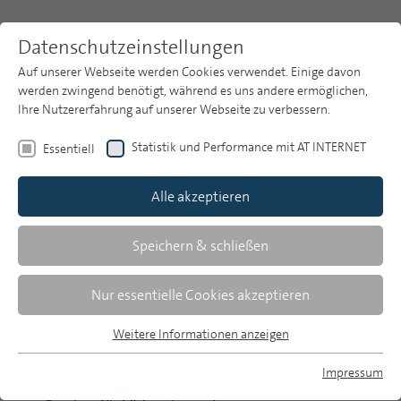
Datenschutzeinstellungen
Auf unserer Webseite werden Cookies verwendet. Einige davon
werden zwingend benötigt, während es uns andere ermöglichen,
Ihre Nutzererfahrung auf unserer Webseite zu verbessern.
Themen
Publikationsarchiv
2014
Heft 11
Statistik und Performance mit AT INTERNET
Essentiell
Publikationsarchiv
Alle akzeptieren
Studien
Über uns
Speichern & schließen
Sascha Hölig/Uwe Hasebrink | 530-538
Nachrichtennutzung im Wandel: Neue
Suche
Nur essentielle Cookies akzeptieren
Plattformen, Endgeräte und Zugänge
Newsletter
International vergleichende Befunde auf Basis des
Weitere Informationen anzeigen
Reuter Institute Digital News Survey 2014
Essentiell
Essentielle Cookies werden für grundlegende Funktionen der
Impressum
Webseite benötigt. Dadurch ist gewährleistet, dass die
Bernhard Engel/Kerstin Niederauer-Kopf | 539-555
MP auf Bluesky