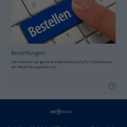
Laufzeit
1 Jahr
Zweck
PHPs Standard Sitzungs Identifikation
Cookie von AT INTERNET zur Steuerung der
Zweck
erweiterten Script- und Ereignisbehandlung
Bestellungen
Hier nehmen wir gerne Ihre Bestellwünsche für Publikationen
der Media Perspektiven auf.