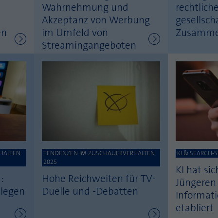
Wahrnehmung und
rechtlic
Akzeptanz von Werbung
gesellsch
en
im Umfeld von
Zusamme
Streamingangeboten
HALTEN
TENDENZEN IM ZUSCHAUERVERHALTEN
KI & SEARCH-
2025
KI hat sic
:
Hohe Reichweiten für TV-
Jüngeren 
legen
Duelle und -Debatten
Informat
etabliert