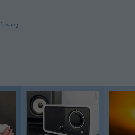
Zweck
PHPs Standard Sitzungs Identifikation
Laufzeit
1 Jahr
Cookie von AT INTERNET zur Steuerung der
Zweck
fassung
erweiterten Script- und Ereignisbehandlung