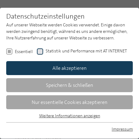
Datenschutzeinstellungen
Auf unserer Webseite werden Cookies verwendet. Einige davon
werden zwingend benötigt, während es uns andere ermöglichen,
Ihre Nutzererfahrung auf unserer Webseite zu verbessern.
Themen
Publikationsarchiv
2026
MP 17/2026: Audioversum 2026
Neues aus den Hörwelten
Statistik und Performance mit AT INTERNET
Essentiell
Publikationsarchiv
Audioversum 2026
Alle akzeptieren
Studien
Neues aus den Hörwelten
Über uns
Speichern & schließen
MP 17/2026
Suche
Nur essentielle Cookies akzeptieren
Newsletter
Weitere Informationen anzeigen
Essentiell
Nele Schmöckel | Zusammenfassung MP 17/2026 |
Essentielle Cookies werden für grundlegende Funktionen der
Impressum
Audioversum 2026
Webseite benötigt. Dadurch ist gewährleistet, dass die
MP auf Bluesky