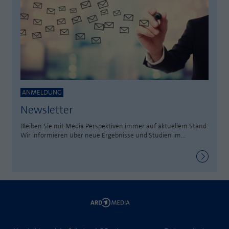
Laufzeit
1 Jahr
Zweck
PHPs Standard Sitzungs Identifikation
Cookie von AT INTERNET zur Steuerung der
Zweck
erweiterten Script- und Ereignisbehandlung
ANMELDUNG
Newsletter
Bleiben Sie mit Media Perspektiven immer auf aktuellem Stand.
Wir informieren über neue Ergebnisse und Studien im...