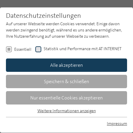
Datenschutzeinstellungen
Auf unserer Webseite werden Cookies verwendet. Einige davon
werden zwingend benötigt, während es uns andere ermöglichen,
Ihre Nutzererfahrung auf unserer Webseite zu verbessern.
Themen
Publikationsarchiv
2025
Ergebnisse der ARD/ZDF-Medienstudie
Statistik und Performance mit AT INTERNET
Essentiell
MP 29/2025: ARD/ZDF-Medienstudie 2025: Mediennutzung 50+
Publikationsarchiv
2025
Alle akzeptieren
Studien
Zunehmend digital: Zur Mediennutzung des
Publikums ab 50 Jahren. Ergebnisse der ARD/ZDF-
Über uns
Speichern & schließen
Medienstudie 2025
Suche
Nur essentielle Cookies akzeptieren
MP 29/2025
Newsletter
Weitere Informationen anzeigen
Essentiell
Essentielle Cookies werden für grundlegende Funktionen der
Impressum
Webseite benötigt. Dadurch ist gewährleistet, dass die
MP auf Bluesky
Nicole Gonser | Zusammenfassung MP 29/2025 |