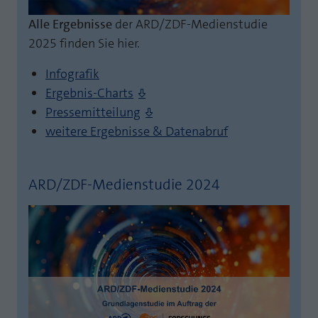
Laufzeit
1 Jahr
Zweck
PHPs Standard Sitzungs Identifikation
Alle Ergebnisse
der ARD/ZDF-Medienstudie
2025 finden Sie hier.
Cookie von AT INTERNET zur Steuerung der
Zweck
erweiterten Script- und Ereignisbehandlung
Infografik
Ergebnis-Charts
Pressemitteilung
weitere Ergebnisse & Datenabruf
ARD/ZDF-Medienstudie 2024