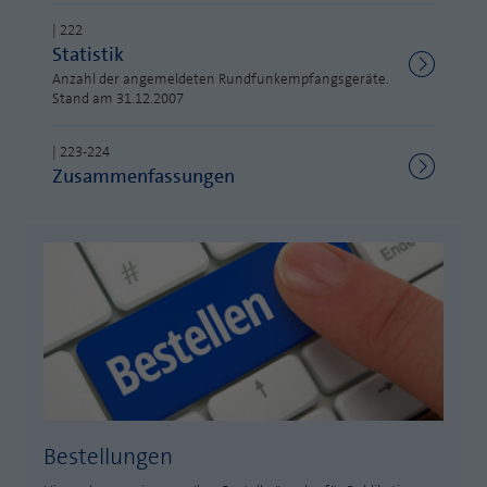
Laufzeit
1 Jahr
| 222
Zweck
PHPs Standard Sitzungs Identifikation
Statistik
Cookie von AT INTERNET zur Steuerung der
Anzahl der angemeldeten Rundfunkempfangsgeräte.
Zweck
erweiterten Script- und Ereignisbehandlung
Stand am 31.12.2007
| 223-224
Zusammenfassungen
Bestellungen