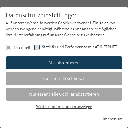
Datenschutzeinstellungen
Auf unserer Webseite werden Cookies verwendet. Einige davon
werden zwingend benötigt, während es uns andere ermöglichen,
Ihre Nutzererfahrung auf unserer Webseite zu verbessern.
Themen
Publikationsarchiv
2008
Heft 4
Statistik und Performance mit AT INTERNET
Essentiell
Publikationsarchiv
Alle akzeptieren
Studien
Über uns
Speichern & schließen
Wolfgang Schulz | 158-165
Der Programmauftrag als Prozess seiner
Suche
Nur essentielle Cookies akzeptieren
Begründung
Newsletter
Zum Vorschlag eines dreistufigen Public-Value-Tests für
Weitere Informationen anzeigen
neue öffentlich-rechtliche Angebote
Essentiell
Essentielle Cookies werden für grundlegende Funktionen der
Impressum
Webseite benötigt. Dadurch ist gewährleistet, dass die
Udo Michael Krüger/Thomas Zapf-Schramm | 166-189
MP auf Bluesky