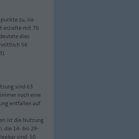
punkte zu, sie
 erzielte mit 70
deutete dies
nittlich 54
3).
utzung sind 63
s immer noch eine
ng entfallen auf
nen ist die Nutzung
, die 14- bis 29-
legbar sind. 50