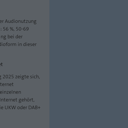
der Audionutzung
: 56 %, 50-69
ing bei der
ioform in dieser
et
 2025 zeigte sich,
ternet
 einzelnen
nternet gehört,
 wie UKW oder DAB+