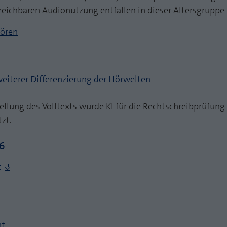
reichbaren Audionutzung entfallen in dieser Altersgruppe 
ören
weiterer Differenzierung der Hörwelten
tellung des Volltexts wurde KI für die Rechtschreibprüfung
zt.
6
t
ht