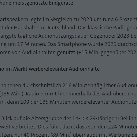
hone meistgenutzte Endgeräte
artspeakern legte im Vergleich zu 2023 um rund 6 Prozent
t der Haushalte in Deutschland. Das klassische Radiogerät
längste tägliche Audionutzungsdauer. Gegenüber 2023 be
gang um 17 Minuten. Das Smartphone wurde 2025 durchsch
ören von Audioinhalten genutzt (+15 Min. gegenüber 202
io im Markt werberelevanter Audioinhalte
erhobenen durchschnittlich 216 Minuten täglicher Audion
(135 Min.). Radio nimmt hier innerhalb des Audiobereich
in, denn 109 der 135 Minuten werberelevanter Audionutzu
 Blick auf die Altersgruppe der 14- bis 29-Jährigen: Bei ih
eit verbreitet. Dies führt dazu, dass von den 224 Minuten
nutzen, nur 40 Prozent (89 Min.) überhaupt mit Werbung be