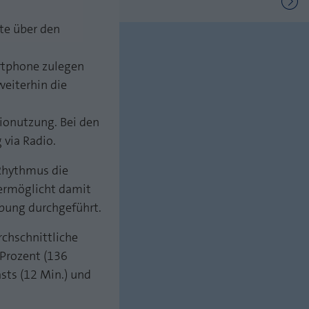
te über den
rtphone zulegen
weiterhin die
ionutzung. Bei den
 via Radio.
Rhythmus die
 ermöglicht damit
ebung durchgeführt.
chschnittliche
 Prozent (136
sts (12 Min.) und