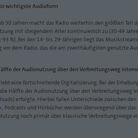
Zweck
PHPs Standard Sitzungs Identifikation
vor wichtigste Audioform
Laufzeit
1 Jahr
Cookie von AT INTERNET zur Steuerung der
ab 30 Jahren macht das Radio weiterhin den größten Teil 
Zweck
erweiterten Script- und Ereignisbehandlung
tzung mit steigendem Alter kontinuierlich zu (30-49 Jahre
e: 93 %). Bei den 14- bis 29-Jährigen liegt das Musikstream
 vor dem Radio, das die am zweithäufigsten genutzte Aud
Hälfte der Audionutzung über den Verbreitungsweg Intern
ebt eine fortschreitende Digitalisierung. Bei der Erhebung
 die Hälfte der Audionutzung über den Verbreitungsweg In
oads) erfolgte. Hierbei fallen Unterschiede zwischen den
, Podcasts und Hörbücher werden überwiegend über das I
e Nutzung noch primär über klassische Verbreitungswege