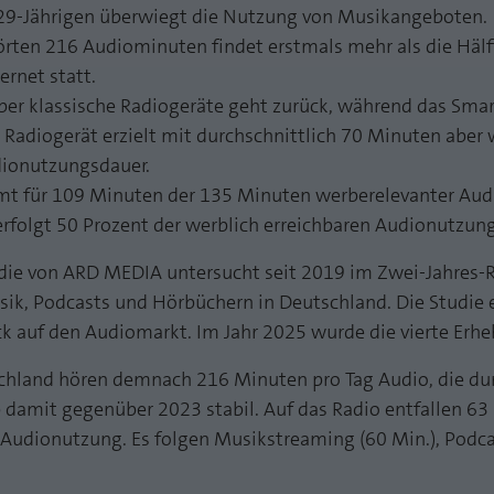
funktioniert.
s 29-Jährigen überwiegt die Nutzung von Musikangeboten.
örten 216 Audiominuten findet erstmals mehr als die Hälf
Name
Cookie-Informationen anzeigen
fe_typo_user
ernet statt.
Anbieter
TYPO3
er klassische Radiogeräte geht zurück, während das Sma
Statistik und Performance mit AT INTERNET
 Radiogerät erzielt mit durchschnittlich 70 Minuten aber 
CROSS-DEVICE ANALYTICS LÖSUNG
Laufzeit
Session
dionutzungsdauer.
Name
Cookie-Informationen anzeigen
atidvisitor
mt für 109 Minuten der 135 Minuten werberelevanter Aud
Dieses Cookie ist ein Standard-Session-Cookie von
TYPO3. Es speichert im Falle eines Benutzer-Logins
erfolgt 50 Prozent der werblich erreichbaren Audionutzung
Anbieter
AT INTERNET
Zweck
die Session ID mithilfe derer der eingeloggte User
wiedererkannt wird, um ihm Zugang zu
die von ARD MEDIA untersucht seit 2019 im Zwei-Jahres-
Laufzeit
1 Jahr
geschützten Bereichen zu gewähren.
ik, Podcasts und Hörbüchern in Deutschland. Die Studie
Cookie von AT INTERNET zur Steuerung der
k auf den Audiomarkt. Im Jahr 2025 wurde die vierte Erh
Zweck
erweiterten Script- und Ereignisbehandlung
Name
PHPSESSID
hland hören demnach 216 Minuten pro Tag Audio, die dur
 damit gegenüber 2023 stabil. Auf das Radio entfallen 63
Anbieter
php
Name
atuserid
 Audionutzung. Es folgen Musikstreaming (60 Min.), Podca
Laufzeit
Ende der Sitzung
Anbieter
AT INTERNET