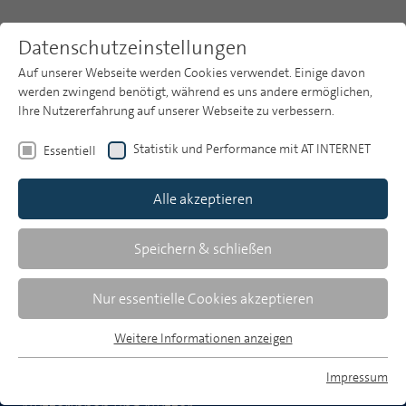
Datenschutzeinstellungen
Auf unserer Webseite werden Cookies verwendet. Einige davon
werden zwingend benötigt, während es uns andere ermöglichen,
Ihre Nutzererfahrung auf unserer Webseite zu verbessern.
Themen
Themen
Public Value
Qualität
Statistik und Performance mit AT INTERNET
Essentiell
Zwei Qualitätsdimensionen
Publikationsarchiv
für Wahrnehmung
Alle akzeptieren
Studien
öffentlich-rechtlicher
Über uns
Speichern & schließen
Medien besonders relevant
Suche
Nur essentielle Cookies akzeptieren
Newsletter
Ergebnisse der Studie "Was macht öffentlich-
Weitere Informationen anzeigen
Essentiell
rechtlichen Journalismus wertvoll? Der Public Value
Essentielle Cookies werden für grundlegende Funktionen der
Impressum
öffentlich-rechtlicher Medien aus Sicht der
Webseite benötigt. Dadurch ist gewährleistet, dass die
MP auf Bluesky