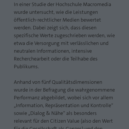
In einer Studie der Hochschule Macromedia
Laufzeit
1 Jahr
Zweck
PHPs Standard Sitzungs Identifikation
wurde untersucht, wie die Leistungen
Cookie von AT INTERNET zur Steuerung der
öffentlich-rechtlicher Medien bewertet
Zweck
erweiterten Script- und Ereignisbehandlung
werden. Dabei zeigt sich, dass diesen
spezifische Werte zugeschrieben werden, wie
etwa die Versorgung mit verlässlichen und
neutralen Informationen, intensive
Recherchearbeit oder die Teilhabe des
Publikums.
Anhand von fünf Qualitätsdimensionen
wurde in der Befragung die wahrgenommene
Performanz abgebildet, wobei sich vor allem
„Information, Repräsentation und Kontrolle“
sowie „Dialog & Nähe“ als besonders
relevant für den Citizen Value (also den Wert
für die Gesellschaft als Ganzes) und den