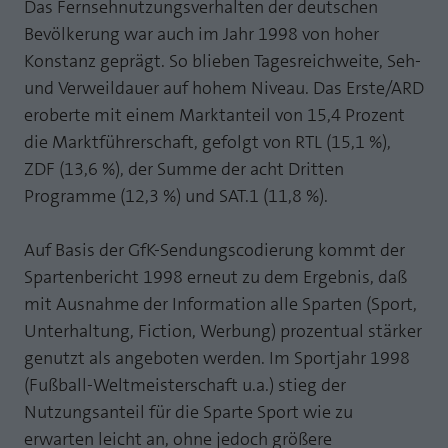
Webseite einwandfrei funktioniert.
Das Fernsehnutzungsverhalten der deutschen
Bevölkerung war auch im Jahr 1998 von hoher
MP auf Mastodon
Name
Cookie-Informationen anzeigen
fe_typo_user
Konstanz geprägt. So blieben Tagesreichweite, Seh-
MP auf LinkedIn
und Verweildauer auf hohem Niveau. Das Erste/ARD
Anbieter
TYPO3
Statistik und Performance mit AT INTERNET
eroberte mit einem Marktanteil von 15,4 Prozent
Newsletter
CROSS-DEVICE ANALYTICS LÖSUNG
Laufzeit
Session
die Marktführerschaft, gefolgt von RTL (15,1 %),
ZDF (13,6 %), der Summe der acht Dritten
Name
Cookie-Informationen anzeigen
atidvisitor
Dieses Cookie ist ein Standard-Session-
Programme (12,3 %) und SAT.1 (11,8 %).
Cookie von TYPO3. Es speichert im Falle
Anbieter
AT INTERNET
eines Benutzer-Logins die Session ID
Zweck
mithilfe derer der eingeloggte User
Auf Basis der GfK-Sendungscodierung kommt der
Laufzeit
1 Jahr
wiedererkannt wird, um ihm Zugang zu
Spartenbericht 1998 erneut zu dem Ergebnis, daß
geschützten Bereichen zu gewähren.
Cookie von AT INTERNET zur Steuerung der
mit Ausnahme der Information alle Sparten (Sport,
Zweck
erweiterten Script- und Ereignisbehandlung
Unterhaltung, Fiction, Werbung) prozentual stärker
Name
PHPSESSID
genutzt als angeboten werden. Im Sportjahr 1998
Name
atuserid
(Fußball-Weltmeisterschaft u.a.) stieg der
Anbieter
php
Nutzungsanteil für die Sparte Sport wie zu
Anbieter
AT INTERNET
Laufzeit
Ende der Sitzung
erwarten leicht an, ohne jedoch größere