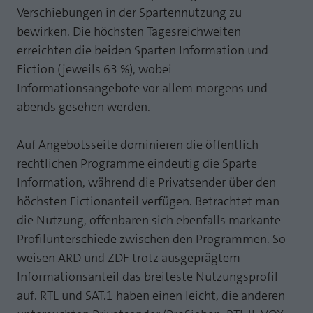
Verschiebungen in der Spartennutzung zu
Laufzeit
1 Jahr
Zweck
PHPs Standard Sitzungs Identifikation
bewirken. Die höchsten Tagesreichweiten
Cookie von AT INTERNET zur Steuerung der
erreichten die beiden Sparten Information und
Zweck
erweiterten Script- und Ereignisbehandlung
Fiction (jeweils 63 %), wobei
Informationsangebote vor allem morgens und
abends gesehen werden.
Auf Angebotsseite dominieren die öffentlich-
rechtlichen Programme eindeutig die Sparte
Information, während die Privatsender über den
höchsten Fictionanteil verfügen. Betrachtet man
die Nutzung, offenbaren sich ebenfalls markante
Profilunterschiede zwischen den Programmen. So
weisen ARD und ZDF trotz ausgeprägtem
Informationsanteil das breiteste Nutzungsprofil
auf. RTL und SAT.1 haben einen leicht, die anderen