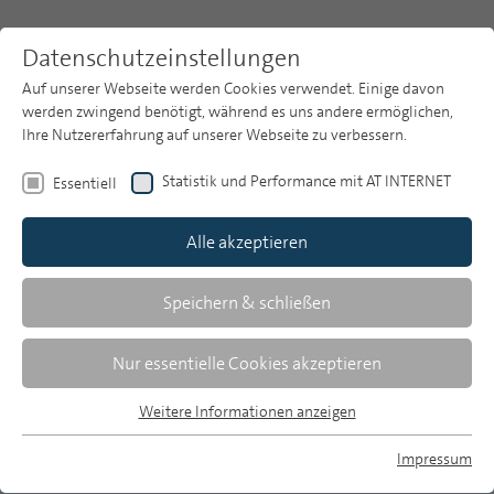
Datenschutzeinstellungen
Auf unserer Webseite werden Cookies verwendet. Einige davon
werden zwingend benötigt, während es uns andere ermöglichen,
Ihre Nutzererfahrung auf unserer Webseite zu verbessern.
Themen
Publikationsarchiv
1999
Statistik und Performance mit AT INTERNET
Essentiell
Heft 8
Publikationsarchiv
Alle akzeptieren
Studien
Maria Gerhards/Andreas Grajczyk/Walter Klingler
Über uns
Speichern & schließen
Programmangebote und
Suche
Nur essentielle Cookies akzeptieren
Spartennutzung im Fernsehen 1998
Newsletter
Weitere Informationen anzeigen
Eine Analyse auf Basis der GfK-
Essentiell
Sendungscodierung
Essentielle Cookies werden für grundlegende Funktionen der
Impressum
Webseite benötigt. Dadurch ist gewährleistet, dass die
MP auf Bluesky