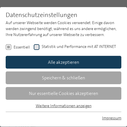
Datenschutzeinstellungen
Auf unserer Webseite werden Cookies verwendet. Einige davon
werden zwingend benötigt, während es uns andere ermöglichen,
Ihre Nutzererfahrung auf unserer Webseite zu verbessern.
Themen
Publikationsarchiv
1999
Statistik und Performance mit AT INTERNET
Essentiell
Heft 8
Publikationsarchiv
Alle akzeptieren
Studien
Über uns
Speichern & schließen
Zusammenfassungen
Suche
Nur essentielle Cookies akzeptieren
Newsletter
Weitere Informationen anzeigen
MP 8/1999, S. 439-440
Essentiell
Essentielle Cookies werden für grundlegende Funktionen der
Impressum
Download Volltext
Webseite benötigt. Dadurch ist gewährleistet, dass die
MP auf Bluesky