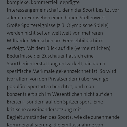
Webseite einwandfrei funktioniert.
komplexe, kommerziell geprägte
Interessengemeinschaft, denn der Sport besitzt vor
MP auf Mastodon
Name
Cookie-Informationen anzeigen
fe_typo_user
allem im Fernsehen einen hohen Stellenwert.
MP auf LinkedIn
Große Sportereignisse (z.B. Olympische Spiele)
Anbieter
TYPO3
Statistik und Performance mit AT INTERNET
werden nicht selten weltweit von mehreren
Newsletter
CROSS-DEVICE ANALYTICS LÖSUNG
Laufzeit
Session
Milliarden Menschen am Fernsehbildschirm
Name
Cookie-Informationen anzeigen
atidvisitor
verfolgt. Mit dem Blick auf die (vermeintlichen)
Dieses Cookie ist ein Standard-Session-
Bedürfnisse der Zuschauer hat sich eine
Cookie von TYPO3. Es speichert im Falle
Anbieter
AT INTERNET
eines Benutzer-Logins die Session ID
Sportberichterstattung entwickelt, die durch
Zweck
mithilfe derer der eingeloggte User
spezifische Merkmale gekennzeichnet ist. So wird
Laufzeit
1 Jahr
wiedererkannt wird, um ihm Zugang zu
(vor allem von den Privatsendern) über wenige
geschützten Bereichen zu gewähren.
Cookie von AT INTERNET zur Steuerung der
populäre Sportarten berichtet, und man
Zweck
erweiterten Script- und Ereignisbehandlung
konzentriert sich im Wesentlichen nicht auf den
Name
PHPSESSID
Breiten-, sondern auf den Spitzensport. Eine
Name
atuserid
kritische Auseinandersetzung mit
Anbieter
php
Begleitumständen des Sports, wie die zunehmende
Anbieter
AT INTERNET
Laufzeit
Ende der Sitzung
Kommerzialisierung, die Einflussnahme von