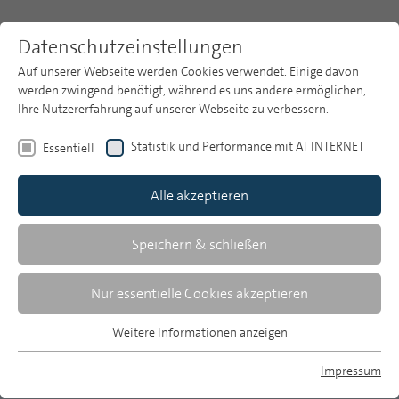
Datenschutzeinstellungen
Auf unserer Webseite werden Cookies verwendet. Einige davon
werden zwingend benötigt, während es uns andere ermöglichen,
Ihre Nutzererfahrung auf unserer Webseite zu verbessern.
Themen
Publikationsarchiv
2000
Statistik und Performance mit AT INTERNET
Essentiell
Heft 11
Publikationsarchiv
Alle akzeptieren
Studien
Uli Gleich
Über uns
Speichern & schließen
Merkmale und Funktionen der
Suche
Nur essentielle Cookies akzeptieren
Sportberichterstattung
Newsletter
Weitere Informationen anzeigen
Sport und Medien - ein Forschungsüberblick
Essentiell
Essentielle Cookies werden für grundlegende Funktionen der
Impressum
Sport, Medien und Wirtschaft bilden heute eine
Webseite benötigt. Dadurch ist gewährleistet, dass die
MP auf Bluesky