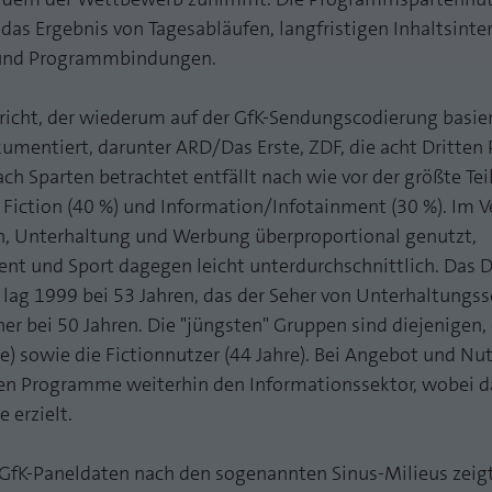
funktioniert.
ist das Ergebnis von Tagesabläufen, langfristigen Inhaltsint
Name
Cookie-Informationen anzeigen
fe_typo_user
- und Programmbindungen.
Anbieter
TYPO3
Statistik und Performance mit AT INTERNET
richt, der wiederum auf der GfK-Sendungscodierung basie
CROSS-DEVICE ANALYTICS LÖSUNG
mentiert, darunter ARD/Das Erste, ZDF, die acht Dritten
Laufzeit
Session
ch Sparten betrachtet entfällt nach wie vor der größte Tei
Name
Cookie-Informationen anzeigen
atidvisitor
Dieses Cookie ist ein Standard-Session-Cookie von
iction (40 %) und Information/Infotainment (30 %). Im V
TYPO3. Es speichert im Falle eines Benutzer-Logins
Anbieter
AT INTERNET
n, Unterhaltung und Werbung überproportional genutzt,
Zweck
die Session ID mithilfe derer der eingeloggte User
nt und Sport dagegen leicht unterdurchschnittlich. Das D
wiedererkannt wird, um ihm Zugang zu
Laufzeit
1 Jahr
geschützten Bereichen zu gewähren.
 lag 1999 bei 53 Jahren, das der Seher von Unterhaltungs
her bei 50 Jahren. Die "jüngsten" Gruppen sind diejenigen
Cookie von AT INTERNET zur Steuerung der
Zweck
erweiterten Script- und Ereignisbehandlung
re) sowie die Fictionnutzer (44 Jahre). Bei Angebot und N
Name
PHPSESSID
hen Programme weiterhin den Informationssektor, wobei da
Anbieter
php
 erzielt.
Name
atuserid
Laufzeit
Ende der Sitzung
Anbieter
AT INTERNET
 GfK-Paneldaten nach den sogenannten Sinus-Milieus zeigt 