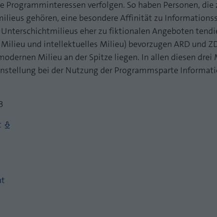
he Programminteressen verfolgen. So haben Personen, die 
Zweck
PHPs Standard Sitzungs Identifikation
Laufzeit
1 Jahr
tmilieus gehören, eine besondere Affinität zu Information
nterschichtmilieus eher zu fiktionalen Angeboten tendie
Cookie von AT INTERNET zur Steuerung der
Zweck
erweiterten Script- und Ereignisbehandlung
s Milieu und intellektuelles Milieu) bevorzugen ARD und Z
odernen Milieu an der Spitze liegen. In allen diesen dre
enstellung bei der Nutzung der Programmsparte Informat
3
t
ht