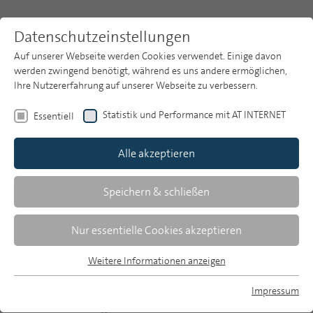
Datenschutzeinstellungen
Auf unserer Webseite werden Cookies verwendet. Einige davon
werden zwingend benötigt, während es uns andere ermöglichen,
Ihre Nutzererfahrung auf unserer Webseite zu verbessern.
Themen
Publikationsarchiv
2001
Statistik und Performance mit AT INTERNET
Essentiell
Heft 3
Publikationsarchiv
Alle akzeptieren
Studien
ARD-Forschungsdienst
Über uns
Speichern & schließen
Aktuelle Ergebnisse der
Suche
Nur essentielle Cookies akzeptieren
Werbewirkungsforschung
Newsletter
Weitere Informationen anzeigen
Essentiell
Ein Problem der Werbewirkungsforschung besteht
Essentielle Cookies werden für grundlegende Funktionen der
in der Vielzahl der Einflussfaktoren und
Impressum
Webseite benötigt. Dadurch ist gewährleistet, dass die
MP auf Bluesky
Wechselwirkungen bei der Werbekommunikation.