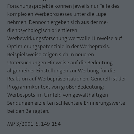
Webseite einwandfrei funktioniert.
Forschungsprojekte können jeweils nur Teile des
MP auf Mastodon
komplexen Werbeprozesses unter die Lupe
Name
Cookie-Informationen anzeigen
fe_typo_user
nehmen. Dennoch ergeben sich aus der me-
MP auf LinkedIn
Anbieter
TYPO3
Statistik und Performance mit AT INTERNET
dienpsychologisch orientieren
Newsletter
CROSS-DEVICE ANALYTICS LÖSUNG
Werbewirkungsforschung wertvolle Hinweise auf
Laufzeit
Session
Optimierungspotenziale in der Werbepraxis.
Name
Cookie-Informationen anzeigen
atidvisitor
Dieses Cookie ist ein Standard-Session-
Beispielsweise zeigen sich in neueren
Cookie von TYPO3. Es speichert im Falle
Untersuchungen Hinweise auf die Bedeutung
Anbieter
AT INTERNET
eines Benutzer-Logins die Session ID
Zweck
allgemeiner Einstellungen zur Werbung für die
mithilfe derer der eingeloggte User
Laufzeit
1 Jahr
Reaktion auf Werbepräsentationen. Generell ist der
wiedererkannt wird, um ihm Zugang zu
geschützten Bereichen zu gewähren.
Programmkontext von großer Bedeutung:
Cookie von AT INTERNET zur Steuerung der
Zweck
Werbespots im Umfeld von gewalthaltigen
erweiterten Script- und Ereignisbehandlung
Sendungen erzielten schlechtere Erinnerungswerte
Name
PHPSESSID
bei den Befragten.
Name
atuserid
Anbieter
php
MP 3/2001, S. 149-154
Anbieter
AT INTERNET
Laufzeit
Ende der Sitzung