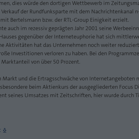
hmen, dies würde den dortigen Wettbewerb im Zeitungsma
Zweck
PHPs Standard Sitzungs Identifikation
Laufzeit
1 Jahr
 Verkauf der Rundfunksparte mit dem Nachrichtenkanal n-
it Bertelsmann bzw. der RTL-Group Einigkeit erzielt.
Cookie von AT INTERNET zur Steuerung der
Zweck
erweiterten Script- und Ereignisbehandlung
te auch im rezessiv geprägten Jahr 2001 seine Werbeein
auses gegenüber der Interneteuphorie hat sich mittlerwei
he Aktivitäten hat das Unternehmen noch weiter reduziert
roße Investitionen verloren zu haben. Bei den Programmze
 Marktanteil von über 50 Prozent.
 Markt und die Ertragsschwäche von Internetangeboten 
nsbesondere beim Aktienkurs der ausgegliederten Focus Di
ent seines Umsatzes mit Zeitschriften, hier wurde durch T
t