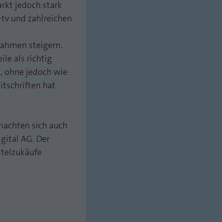
rkt jedoch stark
tv und zahlreichen
nahmen steigern.
le als richtig
, ohne jedoch wie
itschriften hat
machten sich auch
gital AG. Der
itelzukäufe