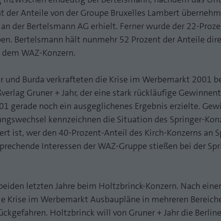
funktioniert.
t der Anteile von der Groupe Bruxelles Lambert übernehm
Name
Cookie-Informationen anzeigen
fe_typo_user
an der Bertelsmann AG erhielt. Ferner wurde der 22-Proze
n. Bertelsmann hält nunmehr 52 Prozent der Anteile dire
Anbieter
TYPO3
Statistik und Performance mit AT INTERNET
 dem WAZ-Konzern.
CROSS-DEVICE ANALYTICS LÖSUNG
Laufzeit
Session
 und Burda verkrafteten die Krise im Werbemarkt 2001 be
Name
Cookie-Informationen anzeigen
atidvisitor
Dieses Cookie ist ein Standard-Session-Cookie von
verlag Gruner + Jahr, der eine stark rückläufige Gewinnen
TYPO3. Es speichert im Falle eines Benutzer-Logins
Anbieter
AT INTERNET
01 gerade noch ein ausgeglichenes Ergebnis erzielte. Gew
Zweck
die Session ID mithilfe derer der eingeloggte User
ngswechsel kennzeichnen die Situation des Springer-Kon
wiedererkannt wird, um ihm Zugang zu
Laufzeit
1 Jahr
geschützten Bereichen zu gewähren.
ert ist, wer den 40-Prozent-Anteil des Kirch-Konzerns an S
rechende Interessen der WAZ-Gruppe stießen bei der Spr
Cookie von AT INTERNET zur Steuerung der
Zweck
erweiterten Script- und Ereignisbehandlung
Name
PHPSESSID
Anbieter
php
beiden letzten Jahre beim Holtzbrinck-Konzern. Nach ei
Name
atuserid
ie Krise im Werbemarkt Ausbaupläne in mehreren Bereichen
Laufzeit
Ende der Sitzung
Anbieter
AT INTERNET
ckgefahren. Holtzbrinck will von Gruner + Jahr die Berlin