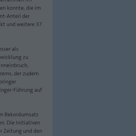
en konnte, die im
nt-Anteil der
kt und weitere 37
sser als
twicklung zu
inneinbruch,
zerns, der zudem
pringer
inger-Führung auf
nem Rekordumsatz
. Die Initiativen
er Zeitung und den