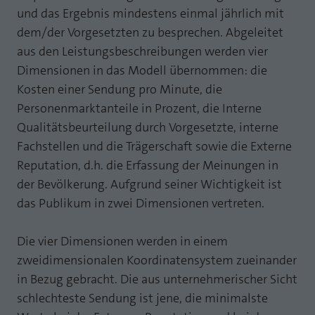
und das Ergebnis mindestens einmal jährlich mit
Laufzeit
1 Jahr
Zweck
PHPs Standard Sitzungs Identifikation
dem/der Vorgesetzten zu besprechen. Abgeleitet
Cookie von AT INTERNET zur Steuerung der
aus den Leistungsbeschreibungen werden vier
Zweck
erweiterten Script- und Ereignisbehandlung
Dimensionen in das Modell übernommen: die
Kosten einer Sendung pro Minute, die
Personenmarktanteile in Prozent, die Interne
Qualitätsbeurteilung durch Vorgesetzte, interne
Fachstellen und die Trägerschaft sowie die Externe
Reputation, d.h. die Erfassung der Meinungen in
der Bevölkerung. Aufgrund seiner Wichtigkeit ist
das Publikum in zwei Dimensionen vertreten.
Die vier Dimensionen werden in einem
zweidimensionalen Koordinatensystem zueinander
in Bezug gebracht. Die aus unternehmerischer Sicht
schlechteste Sendung ist jene, die minimalste