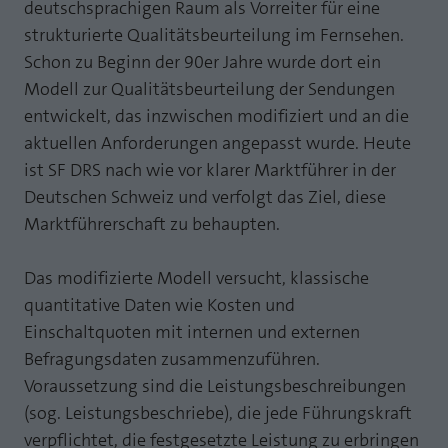
Webseite einwandfrei funktioniert.
deutschsprachigen Raum als Vorreiter für eine
strukturierte Qualitätsbeurteilung im Fernsehen.
MP auf Mastodon
Name
Cookie-Informationen anzeigen
fe_typo_user
Schon zu Beginn der 90er Jahre wurde dort ein
MP auf LinkedIn
Modell zur Qualitätsbeurteilung der Sendungen
Anbieter
TYPO3
Statistik und Performance mit AT INTERNET
entwickelt, das inzwischen modifiziert und an die
Newsletter
CROSS-DEVICE ANALYTICS LÖSUNG
Laufzeit
Session
aktuellen Anforderungen angepasst wurde. Heute
Name
Cookie-Informationen anzeigen
atidvisitor
ist SF DRS nach wie vor klarer Marktführer in der
Dieses Cookie ist ein Standard-Session-
Deutschen Schweiz und verfolgt das Ziel, diese
Cookie von TYPO3. Es speichert im Falle
Anbieter
AT INTERNET
eines Benutzer-Logins die Session ID
Marktführerschaft zu behaupten.
Zweck
mithilfe derer der eingeloggte User
Laufzeit
1 Jahr
wiedererkannt wird, um ihm Zugang zu
Das modifizierte Modell versucht, klassische
geschützten Bereichen zu gewähren.
Cookie von AT INTERNET zur Steuerung der
quantitative Daten wie Kosten und
Zweck
erweiterten Script- und Ereignisbehandlung
Einschaltquoten mit internen und externen
Name
PHPSESSID
Befragungsdaten zusammenzuführen.
Name
atuserid
Voraussetzung sind die Leistungsbeschreibungen
Anbieter
php
(sog. Leistungsbeschriebe), die jede Führungskraft
Anbieter
AT INTERNET
Laufzeit
Ende der Sitzung
verpflichtet, die festgesetzte Leistung zu erbringen