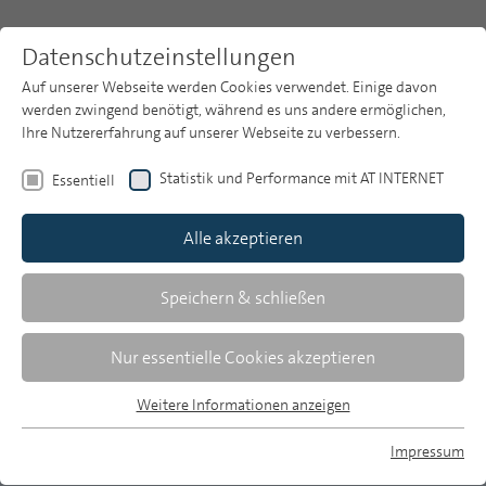
Datenschutzeinstellungen
Auf unserer Webseite werden Cookies verwendet. Einige davon
werden zwingend benötigt, während es uns andere ermöglichen,
Ihre Nutzererfahrung auf unserer Webseite zu verbessern.
Themen
Publikationsarchiv
2002
Statistik und Performance mit AT INTERNET
Essentiell
Heft 7
Publikationsarchiv
Alle akzeptieren
Studien
Peter Krähenbühl
Über uns
Speichern & schließen
Qualitätsbeurteilung im Schweizer
Suche
Nur essentielle Cookies akzeptieren
Fernsehen
Newsletter
Weitere Informationen anzeigen
Das Modell von SF DRS
Essentiell
Essentielle Cookies werden für grundlegende Funktionen der
Impressum
Das Schweizer Fernsehen DRS gilt im
Webseite benötigt. Dadurch ist gewährleistet, dass die
MP auf Bluesky