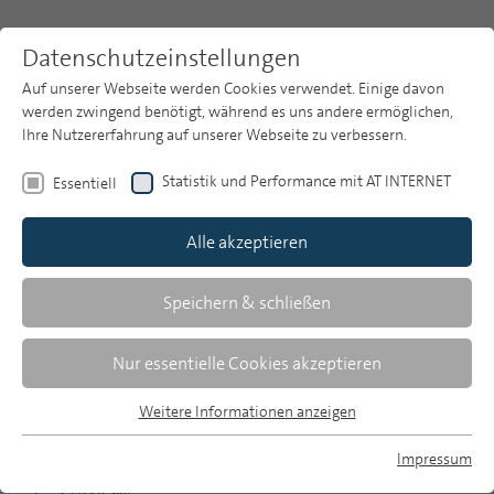
Datenschutzeinstellungen
Auf unserer Webseite werden Cookies verwendet. Einige davon
werden zwingend benötigt, während es uns andere ermöglichen,
Ihre Nutzererfahrung auf unserer Webseite zu verbessern.
Themen
Publikationsarchiv
2002
Statistik und Performance mit AT INTERNET
Essentiell
Heft 2
Publikationsarchiv
Alle akzeptieren
Studien
Über uns
Speichern & schließen
Zusammenfassungen
Suche
Nur essentielle Cookies akzeptieren
Newsletter
Weitere Informationen anzeigen
MP 2/2002, S. 111-112
Essentiell
Essentielle Cookies werden für grundlegende Funktionen der
Impressum
Download Volltext
Webseite benötigt. Dadurch ist gewährleistet, dass die
MP auf Bluesky