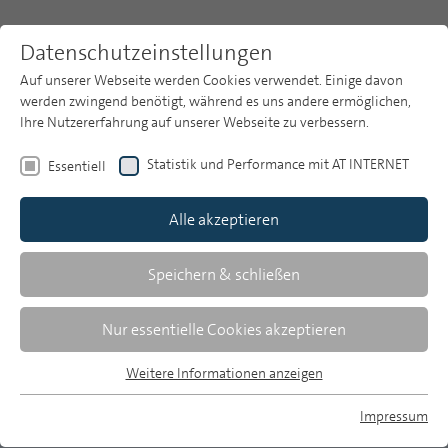
Datenschutzeinstellungen
Auf unserer Webseite werden Cookies verwendet. Einige davon
werden zwingend benötigt, während es uns andere ermöglichen,
Ihre Nutzererfahrung auf unserer Webseite zu verbessern.
Themen
Publikationsarchiv
2003
Statistik und Performance mit AT INTERNET
Essentiell
Heft 10
Publikationsarchiv
Alle akzeptieren
Studien
Martin Löffelholz/Thorsten Quandt/Thomas Hanitzsch/Klaus-Dieter
Über uns
Speichern & schließen
Altmeppen
Suche
Onlinejournalisten in Deutschland
Nur essentielle Cookies akzeptieren
Newsletter
Zentrale Befunde der ersten
Weitere Informationen anzeigen
Essentiell
Repräsentativbefragung deutscher
Essentielle Cookies werden für grundlegende Funktionen der
Impressum
Onlinejournalisten
Webseite benötigt. Dadurch ist gewährleistet, dass die
MP auf Bluesky