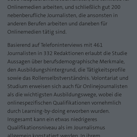
Laufzeit
1 Jahr
Onlinemedien arbeiten, und schließlich gut 200
Zweck
PHPs Standard Sitzungs Identifikation
nebenberufliche Journalisten, die ansonsten in
Cookie von AT INTERNET zur Steuerung der
Zweck
anderen Berufen arbeiten und daneben für
erweiterten Script- und Ereignisbehandlung
Onlinemedien tätig sind.
Basierend auf Telefoninterviews mit 461
Journalisten in 332 Redaktionen erlaubt die Studie
Aussagen über berufsdemographische Merkmale,
den Ausbildungshintergrund, die Tätigkeitsprofile
sowie das Rollenselbstverständnis. Volontariat und
Studium erweisen sich auch für Onlinejournalisten
als die wichtigsten Ausbildungswege, wobei die
onlinespezifischen Qualifikationen vornehmlich
durch Learning-by-doing erworben wurden.
Insgesamt kann ein etwas niedrigeres
Qualifikationsniveau als im Journalismus
allgemein konstatiert werden. In ihrem