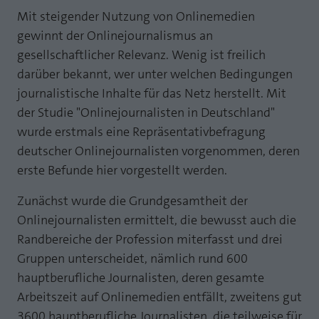
Webseite einwandfrei funktioniert.
Mit steigender Nutzung von Onlinemedien
MP auf Mastodon
Name
Cookie-Informationen anzeigen
fe_typo_user
gewinnt der Onlinejournalismus an
gesellschaftlicher Relevanz. Wenig ist freilich
MP auf LinkedIn
Anbieter
TYPO3
Statistik und Performance mit AT INTERNET
darüber bekannt, wer unter welchen Bedingungen
Newsletter
CROSS-DEVICE ANALYTICS LÖSUNG
journalistische Inhalte für das Netz herstellt. Mit
Laufzeit
Session
der Studie "Onlinejournalisten in Deutschland"
Name
Cookie-Informationen anzeigen
atidvisitor
Dieses Cookie ist ein Standard-Session-
wurde erstmals eine Repräsentativbefragung
Cookie von TYPO3. Es speichert im Falle
deutscher Onlinejournalisten vorgenommen, deren
Anbieter
AT INTERNET
eines Benutzer-Logins die Session ID
Zweck
erste Befunde hier vorgestellt werden.
mithilfe derer der eingeloggte User
Laufzeit
1 Jahr
wiedererkannt wird, um ihm Zugang zu
Zunächst wurde die Grundgesamtheit der
geschützten Bereichen zu gewähren.
Cookie von AT INTERNET zur Steuerung der
Onlinejournalisten ermittelt, die bewusst auch die
Zweck
erweiterten Script- und Ereignisbehandlung
Randbereiche der Profession miterfasst und drei
Name
PHPSESSID
Gruppen unterscheidet, nämlich rund 600
Name
atuserid
hauptberufliche Journalisten, deren gesamte
Anbieter
php
Arbeitszeit auf Onlinemedien entfällt, zweitens gut
Anbieter
AT INTERNET
Laufzeit
Ende der Sitzung
3600 hauptberufliche Journalisten, die teilweise für