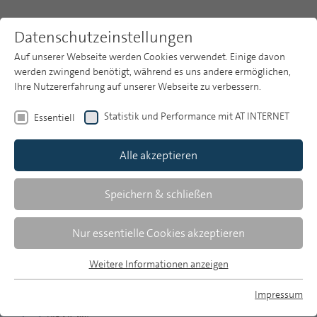
Datenschutzeinstellungen
Auf unserer Webseite werden Cookies verwendet. Einige davon
werden zwingend benötigt, während es uns andere ermöglichen,
Ihre Nutzererfahrung auf unserer Webseite zu verbessern.
Themen
Publikationsarchiv
2004
Statistik und Performance mit AT INTERNET
Essentiell
Heft 12
Publikationsarchiv
Alle akzeptieren
Studien
Über uns
Speichern & schließen
Zusammenfassungen
Suche
Nur essentielle Cookies akzeptieren
Newsletter
Weitere Informationen anzeigen
MP 12/2004, S. 599-600
Essentiell
Essentielle Cookies werden für grundlegende Funktionen der
Impressum
Download Volltext
Webseite benötigt. Dadurch ist gewährleistet, dass die
MP auf Bluesky