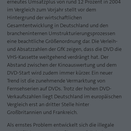
erneutes Umsatzplus von rund 12 Prozent in 2004
Webseite einwandfrei funktioniert.
im Vergleich zum Vorjahr stellt vor dem
MP auf Mastodon
Name
Cookie-Informationen anzeigen
fe_typo_user
Hintergrund der wirtschaftlichen
MP auf LinkedIn
Gesamtentwicklung in Deutschland und den
Anbieter
TYPO3
Statistik und Performance mit AT INTERNET
brancheninternen Umstrukturierungsprozessen
Newsletter
CROSS-DEVICE ANALYTICS LÖSUNG
Laufzeit
Session
eine beachtliche Größenordnung dar. Die Verleih-
und Absatzzahlen der GfK zeigen, dass die DVD die
Name
Cookie-Informationen anzeigen
atidvisitor
Dieses Cookie ist ein Standard-Session-
VHS-Kassette weitgehend verdrängt hat. Der
Cookie von TYPO3. Es speichert im Falle
Anbieter
AT INTERNET
eines Benutzer-Logins die Session ID
Abstand zwischen der Kinoauswertung und dem
Zweck
mithilfe derer der eingeloggte User
DVD-Start wird zudem immer kürzer. Ein neuer
Laufzeit
1 Jahr
wiedererkannt wird, um ihm Zugang zu
Trend ist die zunehmende Vermarktung von
geschützten Bereichen zu gewähren.
Cookie von AT INTERNET zur Steuerung der
Fernsehserien auf DVDs. Trotz der hohen DVD-
Zweck
erweiterten Script- und Ereignisbehandlung
Verkaufszahlen liegt Deutschland im europäischen
Name
PHPSESSID
Vergleich erst an dritter Stelle hinter
Großbritannien und Frankreich.
Name
atuserid
Anbieter
php
Als ernstes Problem entwickelt sich die illegale
Anbieter
AT INTERNET
Laufzeit
Ende der Sitzung