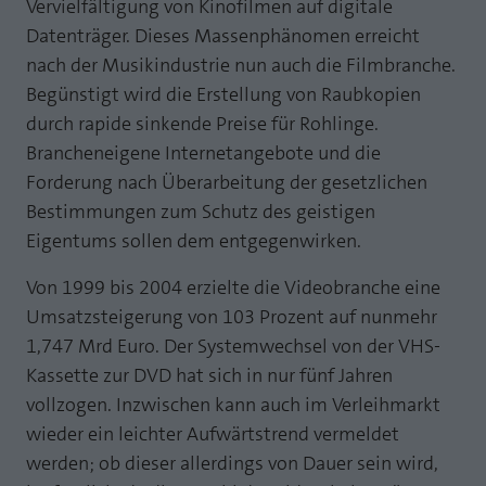
Vervielfältigung von Kinofilmen auf digitale
Laufzeit
1 Jahr
Zweck
PHPs Standard Sitzungs Identifikation
Datenträger. Dieses Massenphänomen erreicht
nach der Musikindustrie nun auch die Filmbranche.
Cookie von AT INTERNET zur Steuerung der
Zweck
Begünstigt wird die Erstellung von Raubkopien
erweiterten Script- und Ereignisbehandlung
durch rapide sinkende Preise für Rohlinge.
Brancheneigene Internetangebote und die
Forderung nach Überarbeitung der gesetzlichen
Bestimmungen zum Schutz des geistigen
Eigentums sollen dem entgegenwirken.
Von 1999 bis 2004 erzielte die Videobranche eine
Umsatzsteigerung von 103 Prozent auf nunmehr
1,747 Mrd Euro. Der Systemwechsel von der VHS-
Kassette zur DVD hat sich in nur fünf Jahren
vollzogen. Inzwischen kann auch im Verleihmarkt
wieder ein leichter Aufwärtstrend vermeldet
werden; ob dieser allerdings von Dauer sein wird,