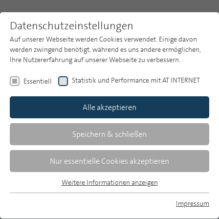
Datenschutzeinstellungen
Auf unserer Webseite werden Cookies verwendet. Einige davon
werden zwingend benötigt, während es uns andere ermöglichen,
Ihre Nutzererfahrung auf unserer Webseite zu verbessern.
Themen
Publikationsarchiv
2006
Statistik und Performance mit AT INTERNET
Essentiell
Heft 8
Publikationsarchiv
Alle akzeptieren
Studien
Ekkehardt Oehmichen/Christian Schröter
Über uns
Speichern & schließen
Internet im Medienalltag: Verzögerte
Suche
Nur essentielle Cookies akzeptieren
Aneignung des Angebots
Newsletter
Weitere Informationen anzeigen
Ergebnisse der OnlineNutzerTypologie in
Essentiell
der ARD/ZDF-Online-Studie
Essentielle Cookies werden für grundlegende Funktionen der
Impressum
Webseite benötigt. Dadurch ist gewährleistet, dass die
MP auf Bluesky