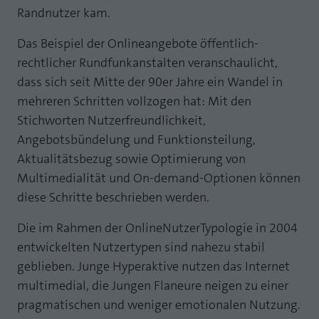
Randnutzer kam.
Laufzeit
1 Jahr
Zweck
PHPs Standard Sitzungs Identifikation
Das Beispiel der Onlineangebote öffentlich-
Cookie von AT INTERNET zur Steuerung der
Zweck
erweiterten Script- und Ereignisbehandlung
rechtlicher Rundfunkanstalten veranschaulicht,
dass sich seit Mitte der 90er Jahre ein Wandel in
mehreren Schritten vollzogen hat: Mit den
Stichworten Nutzerfreundlichkeit,
Angebotsbündelung und Funktionsteilung,
Aktualitätsbezug sowie Optimierung von
Multimedialität und On-demand-Optionen können
diese Schritte beschrieben werden.
Die im Rahmen der OnlineNutzerTypologie in 2004
entwickelten Nutzertypen sind nahezu stabil
geblieben. Junge Hyperaktive nutzen das Internet
multimedial, die Jungen Flaneure neigen zu einer
pragmatischen und weniger emotionalen Nutzung.