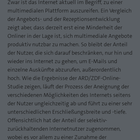
Webseite einwandfrei funktioniert.
Zwar ist das Internet aktuell im Begriff, zu einer
multimedialen Plattform auszureifen. Ein Vergleich
MP auf Mastodon
Name
Cookie-Informationen anzeigen
fe_typo_user
der Angebots- und der Rezeptionsentwicklung
MP auf LinkedIn
zeigt aber, dass derzeit erst eine Minderheit der
Anbieter
TYPO3
Statistik und Performance mit AT INTERNET
Onliner in der Lage ist, sich multimediale Angebote
Newsletter
CROSS-DEVICE ANALYTICS LÖSUNG
Laufzeit
Session
produktiv nutzbar zu machen. So bleibt der Anteil
der Nutzer, die sich darauf beschränken, nur hin und
Name
Cookie-Informationen anzeigen
atidvisitor
Dieses Cookie ist ein Standard-Session-
wieder ins Internet zu gehen, um E-Mails und
Cookie von TYPO3. Es speichert im Falle
Anbieter
AT INTERNET
eines Benutzer-Logins die Session ID
einzelne Auskünfte abzurufen, außerordentlich
Zweck
mithilfe derer der eingeloggte User
hoch. Wie die Ergebnisse der ARD/ZDF-Online-
Laufzeit
1 Jahr
wiedererkannt wird, um ihm Zugang zu
Studie zeigen, läuft der Prozess der Aneignung der
geschützten Bereichen zu gewähren.
Cookie von AT INTERNET zur Steuerung der
verschiedenen Möglichkeiten des Internets seitens
Zweck
erweiterten Script- und Ereignisbehandlung
der Nutzer ungleichzeitig ab und führt zu einer sehr
Name
PHPSESSID
unterschiedlichen Erschließungsbreite und -tiefe.
Name
atuserid
Offensichtlich hat der Anteil der selektiv-
Anbieter
php
zurückhaltenden Internetnutzer zugenommen,
Anbieter
AT INTERNET
Laufzeit
Ende der Sitzung
wobei es vor allem zu einer Zunahme der