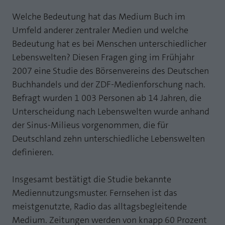
Webseite einwandfrei funktioniert.
Welche Bedeutung hat das Medium Buch im
MP auf Mastodon
Name
Cookie-Informationen anzeigen
fe_typo_user
Umfeld anderer zentraler Medien und welche
MP auf LinkedIn
Bedeutung hat es bei Menschen unterschiedlicher
Anbieter
TYPO3
Statistik und Performance mit AT INTERNET
Lebenswelten? Diesen Fragen ging im Frühjahr
Newsletter
CROSS-DEVICE ANALYTICS LÖSUNG
Laufzeit
Session
2007 eine Studie des Börsenvereins des Deutschen
Buchhandels und der ZDF-Medienforschung nach.
Name
Cookie-Informationen anzeigen
atidvisitor
Dieses Cookie ist ein Standard-Session-
Befragt wurden 1 003 Personen ab 14 Jahren, die
Cookie von TYPO3. Es speichert im Falle
Anbieter
AT INTERNET
eines Benutzer-Logins die Session ID
Unterscheidung nach Lebenswelten wurde anhand
Zweck
mithilfe derer der eingeloggte User
der Sinus-Milieus vorgenommen, die für
Laufzeit
1 Jahr
wiedererkannt wird, um ihm Zugang zu
Deutschland zehn unterschiedliche Lebenswelten
geschützten Bereichen zu gewähren.
Cookie von AT INTERNET zur Steuerung der
definieren.
Zweck
erweiterten Script- und Ereignisbehandlung
Name
PHPSESSID
Insgesamt bestätigt die Studie bekannte
Mediennutzungsmuster. Fernsehen ist das
Name
atuserid
Anbieter
php
meistgenutzte, Radio das alltagsbegleitende
Anbieter
AT INTERNET
Laufzeit
Ende der Sitzung
Medium. Zeitungen werden von knapp 60 Prozent