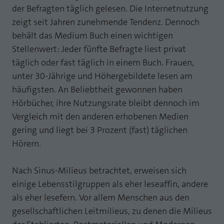
der Befragten täglich gelesen. Die Internetnutzung
Laufzeit
1 Jahr
Zweck
PHPs Standard Sitzungs Identifikation
zeigt seit Jahren zunehmende Tendenz. Dennoch
Cookie von AT INTERNET zur Steuerung der
behält das Medium Buch einen wichtigen
Zweck
erweiterten Script- und Ereignisbehandlung
Stellenwert: Jeder fünfte Befragte liest privat
täglich oder fast täglich in einem Buch. Frauen,
unter 30-Jährige und Höhergebildete lesen am
häufigsten. An Beliebtheit gewonnen haben
Hörbücher, ihre Nutzungsrate bleibt dennoch im
Vergleich mit den anderen erhobenen Medien
gering und liegt bei 3 Prozent (fast) täglichen
Hörern.
Nach Sinus-Milieus betrachtet, erweisen sich
einige Lebensstilgruppen als eher leseaffin, andere
als eher lesefern. Vor allem Menschen aus den
gesellschaftlichen Leitmilieus, zu denen die Milieus