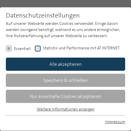
Datenschutzeinstellungen
Auf unserer Webseite werden Cookies verwendet. Einige davon
werden zwingend benötigt, während es uns andere ermöglichen,
Ihre Nutzererfahrung auf unserer Webseite zu verbessern.
Themen
Publikationsarchiv
2007
Statistik und Performance mit AT INTERNET
Essentiell
Heft 12
Publikationsarchiv
Alle akzeptieren
Studien
Christoph Kochhan/Kristiane Schengbier
Über uns
Speichern & schließen
Bücher und Lesen im Kontext
Suche
Nur essentielle Cookies akzeptieren
unterschiedlicher Lebenswelten
Newsletter
Weitere Informationen anzeigen
Nutzung und Bedeutung von Büchern im
Essentiell
Medienvergleich unter Berücksichtigung
Essentielle Cookies werden für grundlegende Funktionen der
Impressum
Webseite benötigt. Dadurch ist gewährleistet, dass die
webbasierter Alternativen
MP auf Bluesky