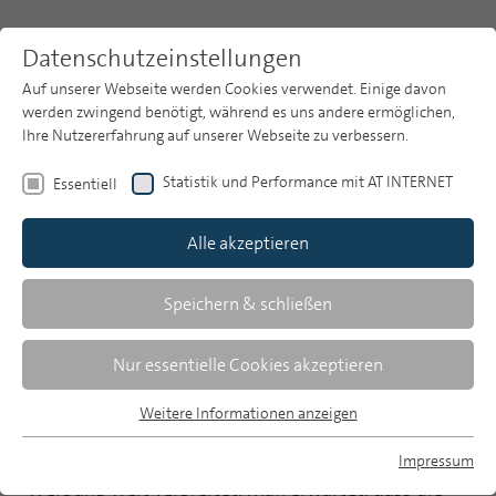
Datenschutzeinstellungen
Auf unserer Webseite werden Cookies verwendet. Einige davon
werden zwingend benötigt, während es uns andere ermöglichen,
Ihre Nutzererfahrung auf unserer Webseite zu verbessern.
Themen
Publikationsarchiv
2010
Statistik und Performance mit AT INTERNET
Essentiell
Heft 12
Publikationsarchiv
Alle akzeptieren
Studien
ARD-Forschungsdienst
Über uns
Speichern & schließen
Emotionale
Suche
Nur essentielle Cookies akzeptieren
Kommunikationsstrategien in der
Werbung
Newsletter
Weitere Informationen anzeigen
Essentiell
Essentielle Cookies werden für grundlegende Funktionen der
Emotionale Kommunikationsstrategien sind in der
Impressum
Webseite benötigt. Dadurch ist gewährleistet, dass die
MP auf Bluesky
Werbung weit verbreitet. Man erwartet, dass die