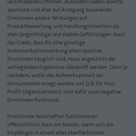
verschiedenen Effekten. Außerdem haben direkte,
Laufzeit
1 Jahr
spontane und eher auf Anregung basierende
Zweck
PHPs Standard Sitzungs Identifikation
Emotionen andere Wirkungen auf
Cookie von AT INTERNET zur Steuerung der
Zweck
Produktbewertung und Handlungsintention als
erweiterten Script- und Ereignisbehandlung
eher längerfristige und stabile Gefühlslagen. Auch
das Credo, dass für eine günstige
Kommunikationswirkung allein positive
Emotionen tauglich sind, muss angesichts der
vorliegenden Ergebnisse überprüft werden. Denn je
nachdem, wofür die Aufmerksamkeit der
Konsumenten erregt werden soll (z.B. für Non-
Profit-Organisationen), sind dafür auch negative
Emotionen funktional.
Emotionale Botschaften funktionieren
offensichtlich dann am besten, wenn sich die
Empfänger in einem eher oberflächlichen