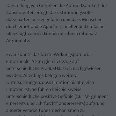
Webseite einwandfrei funktioniert.
Darstellung von Gefühlen die Aufmerksamkeit der
MP auf Mastodon
Konsumenten erregt, dass stimmungsvolle
Name
Cookie-Informationen anzeigen
fe_typo_user
Botschaften besser gefallen und dass Menschen
MP auf LinkedIn
Anbieter
TYPO3
Statistik und Performance mit AT INTERNET
durch emotionale Appelle schneller und einfacher
Newsletter
CROSS-DEVICE ANALYTICS LÖSUNG
überzeugt werden können als durch rationale
Laufzeit
Session
Argumente.
Name
Cookie-Informationen anzeigen
atidvisitor
Dieses Cookie ist ein Standard-Session-
Cookie von TYPO3. Es speichert im Falle
Zwar konnte das breite Wirkungspotenzial
Anbieter
AT INTERNET
eines Benutzer-Logins die Session ID
Zweck
emotionaler Strategien in Bezug auf
mithilfe derer der eingeloggte User
Laufzeit
1 Jahr
unterschiedliche Produktklassen nachgewiesen
wiedererkannt wird, um ihm Zugang zu
geschützten Bereichen zu gewähren.
werden. Allerdings belegen weitere
Cookie von AT INTERNET zur Steuerung der
Zweck
Untersuchungen, dass Emotion nicht gleich
erweiterten Script- und Ereignisbehandlung
Emotion ist. So führen beispielsweise
Name
PHPSESSID
unterschiedliche positive Gefühle (z.B. „Vergnügen“
Name
atuserid
Anbieter
php
einerseits und „Ehrfurcht“ andererseits) aufgrund
anderer Verarbeitungsmechanismen zu
Anbieter
AT INTERNET
Laufzeit
Ende der Sitzung