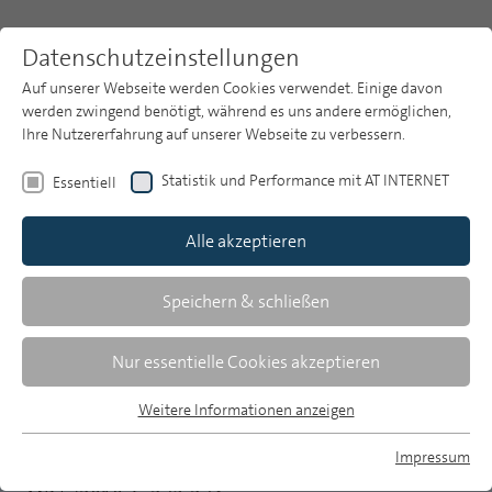
Datenschutzeinstellungen
Auf unserer Webseite werden Cookies verwendet. Einige davon
werden zwingend benötigt, während es uns andere ermöglichen,
Ihre Nutzererfahrung auf unserer Webseite zu verbessern.
Themen
Publikationsarchiv
2010
Statistik und Performance mit AT INTERNET
Essentiell
Heft 5
Publikationsarchiv
Alle akzeptieren
Studien
Über uns
Speichern & schließen
Statistik
Suche
Nur essentielle Cookies akzeptieren
Anzahl der angemeldeten
Newsletter
Rundfunkempfangsgeräte am 31.3.2010
Weitere Informationen anzeigen
Essentiell
Essentielle Cookies werden für grundlegende Funktionen der
Impressum
Webseite benötigt. Dadurch ist gewährleistet, dass die
MP auf Bluesky