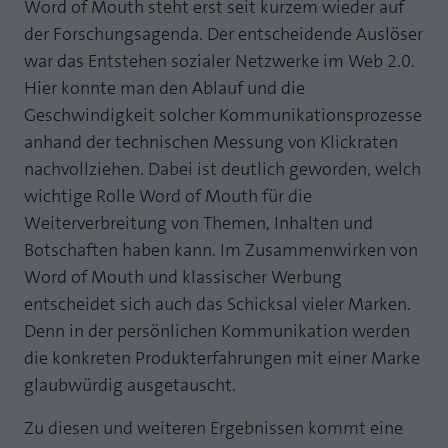
Webseite einwandfrei funktioniert.
Word of Mouth steht erst seit kurzem wieder auf
der Forschungsagenda. Der entscheidende Auslöser
MP auf Mastodon
Name
Cookie-Informationen anzeigen
fe_typo_user
war das Entstehen sozialer Netzwerke im Web 2.0.
MP auf LinkedIn
Hier konnte man den Ablauf und die
Anbieter
TYPO3
Statistik und Performance mit AT INTERNET
Geschwindigkeit solcher Kommunikationsprozesse
Newsletter
CROSS-DEVICE ANALYTICS LÖSUNG
Laufzeit
Session
anhand der technischen Messung von Klickraten
nachvollziehen. Dabei ist deutlich geworden, welch
Name
Cookie-Informationen anzeigen
atidvisitor
Dieses Cookie ist ein Standard-Session-
wichtige Rolle Word of Mouth für die
Cookie von TYPO3. Es speichert im Falle
Anbieter
AT INTERNET
eines Benutzer-Logins die Session ID
Weiterverbreitung von Themen, Inhalten und
Zweck
mithilfe derer der eingeloggte User
Botschaften haben kann. Im Zusammenwirken von
Laufzeit
1 Jahr
wiedererkannt wird, um ihm Zugang zu
Word of Mouth und klassischer Werbung
geschützten Bereichen zu gewähren.
Cookie von AT INTERNET zur Steuerung der
entscheidet sich auch das Schicksal vieler Marken.
Zweck
erweiterten Script- und Ereignisbehandlung
Denn in der persönlichen Kommunikation werden
Name
PHPSESSID
die konkreten Produkterfahrungen mit einer Marke
Name
atuserid
glaubwürdig ausgetauscht.
Anbieter
php
Anbieter
AT INTERNET
Zu diesen und weiteren Ergebnissen kommt eine
Laufzeit
Ende der Sitzung