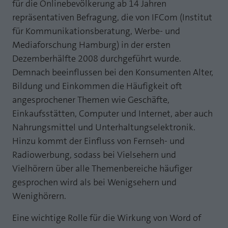
für die Onlinebevölkerung ab 14 Jahren
Laufzeit
1 Jahr
Zweck
PHPs Standard Sitzungs Identifikation
repräsentativen Befragung, die von IFCom (Institut
für Kommunikationsberatung, Werbe- und
Cookie von AT INTERNET zur Steuerung der
Zweck
erweiterten Script- und Ereignisbehandlung
Mediaforschung Hamburg) in der ersten
Dezemberhälfte 2008 durchgeführt wurde.
Demnach beeinflussen bei den Konsumenten Alter,
Bildung und Einkommen die Häufigkeit oft
angesprochener Themen wie Geschäfte,
Einkaufsstätten, Computer und Internet, aber auch
Nahrungsmittel und Unterhaltungselektronik.
Hinzu kommt der Einfluss von Fernseh- und
Radiowerbung, sodass bei Vielsehern und
Vielhörern über alle Themenbereiche häufiger
gesprochen wird als bei Wenigsehern und
Wenighörern.
Eine wichtige Rolle für die Wirkung von Word of