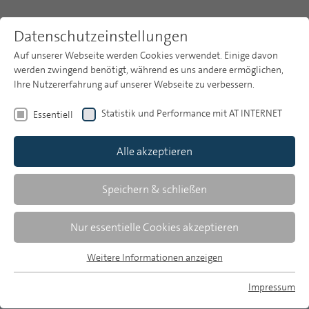
Datenschutzeinstellungen
Auf unserer Webseite werden Cookies verwendet. Einige davon
werden zwingend benötigt, während es uns andere ermöglichen,
Ihre Nutzererfahrung auf unserer Webseite zu verbessern.
Themen
Publikationsarchiv
2010
Statistik und Performance mit AT INTERNET
Essentiell
Heft 1
Publikationsarchiv
Alle akzeptieren
Studien
Gerhard Franz
Über uns
Speichern & schließen
Word of Mouth und klassische
Suche
Nur essentielle Cookies akzeptieren
Werbung
Newsletter
Weitere Informationen anzeigen
Zur Verbreitung produktbezogener Themen
Essentiell
in der Gesellschaft
Essentielle Cookies werden für grundlegende Funktionen der
Impressum
Webseite benötigt. Dadurch ist gewährleistet, dass die
MP auf Bluesky