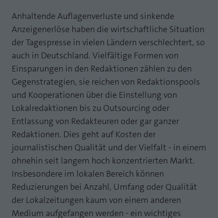
Webseite einwandfrei funktioniert.
Anhaltende Auflagenverluste und sinkende
MP auf Mastodon
Name
Cookie-Informationen anzeigen
fe_typo_user
Anzeigenerlöse haben die wirtschaftliche Situation
MP auf LinkedIn
der Tagespresse in vielen Ländern verschlechtert, so
Anbieter
TYPO3
Statistik und Performance mit AT INTERNET
auch in Deutschland. Vielfältige Formen von
Newsletter
CROSS-DEVICE ANALYTICS LÖSUNG
Laufzeit
Session
Einsparungen in den Redaktionen zählen zu den
Gegenstrategien, sie reichen von Redaktionspools
Name
Cookie-Informationen anzeigen
atidvisitor
Dieses Cookie ist ein Standard-Session-
und Kooperationen über die Einstellung von
Cookie von TYPO3. Es speichert im Falle
Anbieter
AT INTERNET
eines Benutzer-Logins die Session ID
Lokalredaktionen bis zu Outsourcing oder
Zweck
mithilfe derer der eingeloggte User
Entlassung von Redakteuren oder gar ganzer
Laufzeit
1 Jahr
wiedererkannt wird, um ihm Zugang zu
Redaktionen. Dies geht auf Kosten der
geschützten Bereichen zu gewähren.
Cookie von AT INTERNET zur Steuerung der
journalistischen Qualität und der Vielfalt - in einem
Zweck
erweiterten Script- und Ereignisbehandlung
ohnehin seit langem hoch konzentrierten Markt.
Name
PHPSESSID
Insbesondere im lokalen Bereich können
Reduzierungen bei Anzahl, Umfang oder Qualität
Name
atuserid
Anbieter
php
der Lokalzeitungen kaum von einem anderen
Anbieter
AT INTERNET
Laufzeit
Ende der Sitzung
Medium aufgefangen werden - ein wichtiges