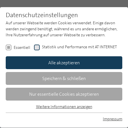
Datenschutzeinstellungen
Auf unserer Webseite werden Cookies verwendet. Einige davon
werden zwingend benötigt, während es uns andere ermöglichen,
Ihre Nutzererfahrung auf unserer Webseite zu verbessern.
Themen
Publikationsarchiv
2010
Statistik und Performance mit AT INTERNET
Essentiell
Heft 5
Publikationsarchiv
Alle akzeptieren
Studien
Horst Röper
Über uns
Speichern & schließen
Zeitungen 2010: Rangverschiebungen
Suche
Nur essentielle Cookies akzeptieren
unter den größten Verlagen
Newsletter
Weitere Informationen anzeigen
Daten zur Konzentration der Tagespresse in
Essentiell
der Bundesrepublik Deutschland im I.
Essentielle Cookies werden für grundlegende Funktionen der
Impressum
Webseite benötigt. Dadurch ist gewährleistet, dass die
Quartal 2010
MP auf Bluesky