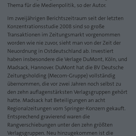
Thema für die Medienpolitik, so der Autor.
Laufzeit
1 Jahr
Zweck
PHPs Standard Sitzungs Identifikation
Im zweijährigen Berichtszeitraum seit der letzten
Cookie von AT INTERNET zur Steuerung der
Zweck
Konzentrationsstudie 2008 sind so große
erweiterten Script- und Ereignisbehandlung
Transaktionen im Zeitungsmarkt vorgenommen
worden wie nie zuvor, sieht man von der Zeit der
Neuordnung in Ostdeutschland ab. Investiert
haben insbesondere die Verlage DuMont, Köln, und
Madsack, Hannover. DuMont hat die BV Deutsche
Zeitungsholding (Mecom-Gruppe) vollständig
übernommen, die vor zwei Jahren noch selbst zu
den zehn auflagenstärksten Verlagsgruppen gehört
hatte. Madsack hat Beteiligungen an acht
Regionalzeitungen vom Springer-Konzern gekauft.
Entsprechend gravierend waren die
Rangverschiebungen unter den zehn größten
Verlagsgruppen. Neu hinzugekommen ist die