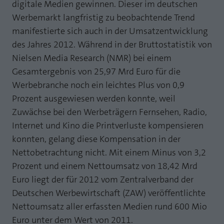
Webseite einwandfrei funktioniert.
digitale Medien gewinnen. Dieser im deutschen
Werbemarkt langfristig zu beobachtende Trend
MP auf Mastodon
Name
Cookie-Informationen anzeigen
fe_typo_user
manifestierte sich auch in der Umsatzentwicklung
MP auf LinkedIn
des Jahres 2012. Während in der Bruttostatistik von
Anbieter
TYPO3
Statistik und Performance mit AT INTERNET
Nielsen Media Research (NMR) bei einem
Newsletter
CROSS-DEVICE ANALYTICS LÖSUNG
Laufzeit
Session
Gesamtergebnis von 25,97 Mrd Euro für die
Name
Cookie-Informationen anzeigen
atidvisitor
Werbebranche noch ein leichtes Plus von 0,9
Dieses Cookie ist ein Standard-Session-
Prozent ausgewiesen werden konnte, weil
Cookie von TYPO3. Es speichert im Falle
Anbieter
AT INTERNET
eines Benutzer-Logins die Session ID
Zuwächse bei den Werbeträgern Fernsehen, Radio,
Zweck
mithilfe derer der eingeloggte User
Internet und Kino die Printverluste kompensieren
Laufzeit
1 Jahr
wiedererkannt wird, um ihm Zugang zu
konnten, gelang diese Kompensation in der
geschützten Bereichen zu gewähren.
Cookie von AT INTERNET zur Steuerung der
Nettobetrachtung nicht. Mit einem Minus von 3,2
Zweck
erweiterten Script- und Ereignisbehandlung
Prozent und einem Nettoumsatz von 18,42 Mrd
Name
PHPSESSID
Euro liegt der für 2012 vom Zentralverband der
Name
atuserid
Deutschen Werbewirtschaft (ZAW) veröffentlichte
Anbieter
php
Nettoumsatz aller erfassten Medien rund 600 Mio
Anbieter
AT INTERNET
Laufzeit
Ende der Sitzung
Euro unter dem Wert von 2011.