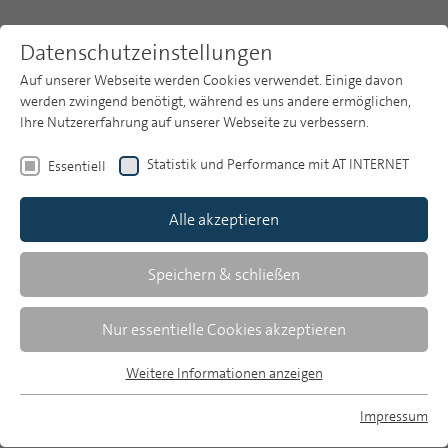
Datenschutzeinstellungen
Auf unserer Webseite werden Cookies verwendet. Einige davon
werden zwingend benötigt, während es uns andere ermöglichen,
Ihre Nutzererfahrung auf unserer Webseite zu verbessern.
Themen
Publikationsarchiv
2013
Statistik und Performance mit AT INTERNET
Essentiell
Heft 6
Publikationsarchiv
Alle akzeptieren
Studien
Pamela Möbus/Michael Heffler
Über uns
Speichern & schließen
Werbeeinnahmen: Printmedien in der
Suche
Nur essentielle Cookies akzeptieren
Krise
Newsletter
Weitere Informationen anzeigen
Der Werbemarkt 2012
Essentiell
Essentielle Cookies werden für grundlegende Funktionen der
Impressum
Gedruckte Medien verlieren, elektronische bzw.
Webseite benötigt. Dadurch ist gewährleistet, dass die
MP auf Bluesky