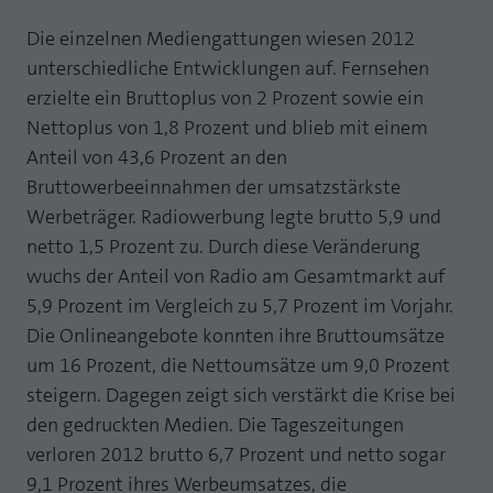
Laufzeit
1 Jahr
Zweck
PHPs Standard Sitzungs Identifikation
Die einzelnen Mediengattungen wiesen 2012
unterschiedliche Entwicklungen auf. Fernsehen
Cookie von AT INTERNET zur Steuerung der
Zweck
erweiterten Script- und Ereignisbehandlung
erzielte ein Bruttoplus von 2 Prozent sowie ein
Nettoplus von 1,8 Prozent und blieb mit einem
Anteil von 43,6 Prozent an den
Bruttowerbeeinnahmen der umsatzstärkste
Werbeträger. Radiowerbung legte brutto 5,9 und
netto 1,5 Prozent zu. Durch diese Veränderung
wuchs der Anteil von Radio am Gesamtmarkt auf
5,9 Prozent im Vergleich zu 5,7 Prozent im Vorjahr.
Die Onlineangebote konnten ihre Bruttoumsätze
um 16 Prozent, die Nettoumsätze um 9,0 Prozent
steigern. Dagegen zeigt sich verstärkt die Krise bei
den gedruckten Medien. Die Tageszeitungen
verloren 2012 brutto 6,7 Prozent und netto sogar
9,1 Prozent ihres Werbeumsatzes, die