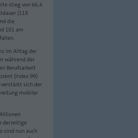
ite stieg von 66,4
ildauer (118
ind die
und 101 am
fallen.
z im Alltag der
er während der
en Berufsarbeit
ozent (Index 99)
verstärkt sich der
reitung mobiler
Millionen
 derzeitige
o sind nun auch