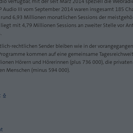
io verfügbar, mit der seit März 2014 speziell die Webrad
Zweck
PHPs Standard Sitzungs Identifikation
Laufzeit
1 Jahr
IP Audio III vom September 2014 waren insgesamt 185 Ch
rund 6,93 Millionen monatlichen Sessions der meistgehö
Cookie von AT INTERNET zur Steuerung der
Zweck
iegt mit 4,79 Millionen Sessions an zweiter Stelle vor A
erweiterten Script- und Ereignisbehandlung
.
tlich-rechtlichen Sender bleiben wie in der vorangegange
-Programme kommen auf eine gemeinsame Tagesreichweit
lionen Hörern und Hörerinnen (plus 736 000), die privat
nen Menschen (minus 594 000).
t
ht