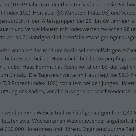
funktioniert.
ten (10–19 Jahre) am deutlichsten verändert: Die Reichwe
nt (Index 102), Hördauer (80 Minuten, Index 93) und Verwe
Name
Cookie-Informationen anzeigen
fe_typo_user
en zurück. In den Altersgruppen der 20- bis 69-Jährigen s
Anbieter
TYPO3
dauern und Verweildauern mit Indexwerten zwischen 98 
Statistik und Performance mit AT INTERNET
te der ab 70-Jährigen sind ebenfalls etwas geringer ausge
CROSS-DEVICE ANALYTICS LÖSUNG
Laufzeit
Session
ite verdankt das Medium Radio seiner vielfältigen Präsen
Name
Cookie-Informationen anzeigen
atidvisitor
Dieses Cookie ist ein Standard-Session-Cookie von
 beim Essen, bei der Hausarbeit, bei der Körperpflege od
TYPO3. Es speichert im Falle eines Benutzer-Logins
Anbieter
AT INTERNET
ört; außer Haus kommt das Radio vor allem bei der täglich
Zweck
die Session ID mithilfe derer der eingeloggte User
wiedererkannt wird, um ihm Zugang zu
um Einsatz. Die Tagesreichweite im Haus liegt bei 59,3 Pr
Laufzeit
1 Jahr
geschützten Bereichen zu gewähren.
47,3 Prozent (Index 102). Vor allem bei den jungen Hörern 
Cookie von AT INTERNET zur Steuerung der
Nutzung des Radios, vor allem wegen der wachsenden Verb
Zweck
erweiterten Script- und Ereignisbehandlung
Name
PHPSESSID
hr werden reine Webcastradios häufiger aufgerufen: 1,80 
Anbieter
php
Name
atuserid
letzten zwei Wochen einen Webradiosender angehört, die
Laufzeit
Ende der Sitzung
bei 610 000 Hörerinnen und Hörern. Ergänzend zur ma Radi
Anbieter
AT INTERNET