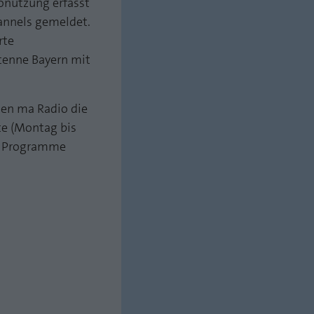
ionutzung erfasst
annels gemeldet.
rte
ntenne Bayern mit
nen ma Radio die
e (Montag bis
en Programme