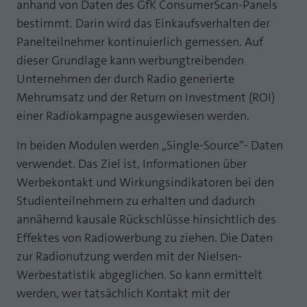
anhand von Daten des GfK ConsumerScan-Panels
Laufzeit
1 Jahr
Zweck
PHPs Standard Sitzungs Identifikation
bestimmt. Darin wird das Einkaufsverhalten der
Panelteilnehmer kontinuierlich gemessen. Auf
Cookie von AT INTERNET zur Steuerung der
Zweck
erweiterten Script- und Ereignisbehandlung
dieser Grundlage kann werbungtreibenden
Unternehmen der durch Radio generierte
Mehrumsatz und der Return on Investment (ROI)
einer Radiokampagne ausgewiesen werden.
In beiden Modulen werden „Single-Source“- Daten
verwendet. Das Ziel ist, Informationen über
Werbekontakt und Wirkungsindikatoren bei den
Studienteilnehmern zu erhalten und dadurch
annähernd kausale Rückschlüsse hinsichtlich des
Effektes von Radiowerbung zu ziehen. Die Daten
zur Radionutzung werden mit der Nielsen-
Werbestatistik abgeglichen. So kann ermittelt
werden, wer tatsächlich Kontakt mit der