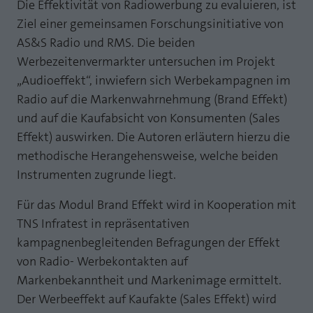
Webseite einwandfrei funktioniert.
Die Effektivität von Radiowerbung zu evaluieren, ist
Ziel einer gemeinsamen Forschungsinitiative von
MP auf Mastodon
Name
Cookie-Informationen anzeigen
fe_typo_user
AS&S Radio und RMS. Die beiden
MP auf LinkedIn
Werbezeitenvermarkter untersuchen im Projekt
Anbieter
TYPO3
Statistik und Performance mit AT INTERNET
„Audioeffekt“, inwiefern sich Werbekampagnen im
Newsletter
CROSS-DEVICE ANALYTICS LÖSUNG
Laufzeit
Session
Radio auf die Markenwahrnehmung (Brand Effekt)
und auf die Kaufabsicht von Konsumenten (Sales
Name
Cookie-Informationen anzeigen
atidvisitor
Dieses Cookie ist ein Standard-Session-
Effekt) auswirken. Die Autoren erläutern hierzu die
Cookie von TYPO3. Es speichert im Falle
Anbieter
AT INTERNET
eines Benutzer-Logins die Session ID
methodische Herangehensweise, welche beiden
Zweck
mithilfe derer der eingeloggte User
Instrumenten zugrunde liegt.
Laufzeit
1 Jahr
wiedererkannt wird, um ihm Zugang zu
geschützten Bereichen zu gewähren.
Für das Modul Brand Effekt wird in Kooperation mit
Cookie von AT INTERNET zur Steuerung der
Zweck
TNS Infratest in repräsentativen
erweiterten Script- und Ereignisbehandlung
kampagnenbegleitenden Befragungen der Effekt
Name
PHPSESSID
von Radio- Werbekontakten auf
Name
atuserid
Anbieter
php
Markenbekanntheit und Markenimage ermittelt.
Anbieter
AT INTERNET
Der Werbeeffekt auf Kaufakte (Sales Effekt) wird
Laufzeit
Ende der Sitzung