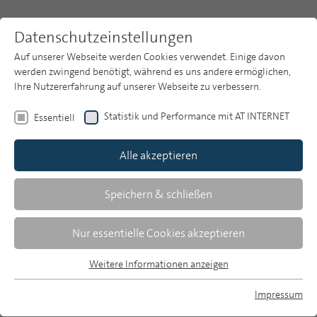
Datenschutzeinstellungen
Auf unserer Webseite werden Cookies verwendet. Einige davon
werden zwingend benötigt, während es uns andere ermöglichen,
Ihre Nutzererfahrung auf unserer Webseite zu verbessern.
Themen
Publikationsarchiv
2015
Statistik und Performance mit AT INTERNET
Essentiell
Heft 6
Publikationsarchiv
Alle akzeptieren
Studien
Christian Bayer/Bernard Domenichini
Über uns
Speichern & schließen
Forschungsinitiative Audioeffekt: Die
Suche
Nur essentielle Cookies akzeptieren
Wirkung von Radiowerbung messen
Newsletter
Weitere Informationen anzeigen
Ziele und Methoden der gemeinsamen
Essentiell
Forschung von AS&S Radio und RMS
Essentielle Cookies werden für grundlegende Funktionen der
Impressum
Webseite benötigt. Dadurch ist gewährleistet, dass die
MP auf Bluesky