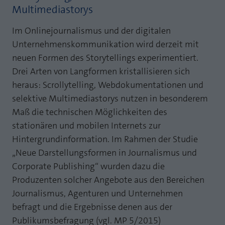
Webseite einwandfrei funktioniert.
Multimediastorys
MP auf Mastodon
Name
Cookie-Informationen anzeigen
fe_typo_user
Im Onlinejournalismus und der digitalen
MP auf LinkedIn
Unternehmenskommunikation wird derzeit mit
Anbieter
TYPO3
Statistik und Performance mit AT INTERNET
neuen Formen des Storytellings experimentiert.
Newsletter
CROSS-DEVICE ANALYTICS LÖSUNG
Laufzeit
Session
Drei Arten von Langformen kristallisieren sich
heraus: Scrollytelling, Webdokumentationen und
Name
Cookie-Informationen anzeigen
atidvisitor
Dieses Cookie ist ein Standard-Session-
selektive Multimediastorys nutzen in besonderem
Cookie von TYPO3. Es speichert im Falle
Anbieter
AT INTERNET
eines Benutzer-Logins die Session ID
Maß die technischen Möglichkeiten des
Zweck
mithilfe derer der eingeloggte User
stationären und mobilen Internets zur
Laufzeit
1 Jahr
wiedererkannt wird, um ihm Zugang zu
Hintergrundinformation. Im Rahmen der Studie
geschützten Bereichen zu gewähren.
Cookie von AT INTERNET zur Steuerung der
„Neue Darstellungsformen in Journalismus und
Zweck
erweiterten Script- und Ereignisbehandlung
Corporate Publishing“ wurden dazu die
Name
PHPSESSID
Produzenten solcher Angebote aus den Bereichen
Name
atuserid
Journalismus, Agenturen und Unternehmen
Anbieter
php
befragt und die Ergebnisse denen aus der
Anbieter
AT INTERNET
Laufzeit
Ende der Sitzung
Publikumsbefragung (vgl. MP 5/2015)