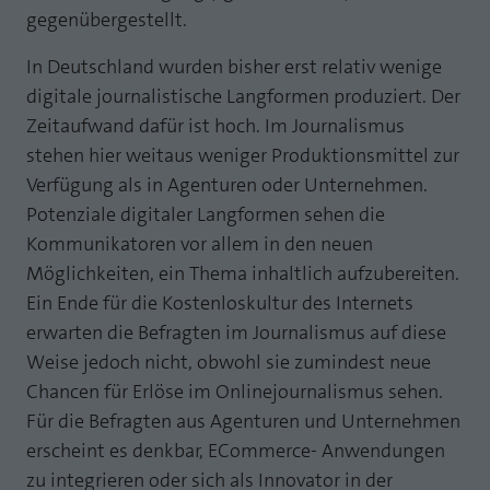
gegenübergestellt.
Laufzeit
1 Jahr
Zweck
PHPs Standard Sitzungs Identifikation
In Deutschland wurden bisher erst relativ wenige
Cookie von AT INTERNET zur Steuerung der
Zweck
erweiterten Script- und Ereignisbehandlung
digitale journalistische Langformen produziert. Der
Zeitaufwand dafür ist hoch. Im Journalismus
stehen hier weitaus weniger Produktionsmittel zur
Verfügung als in Agenturen oder Unternehmen.
Potenziale digitaler Langformen sehen die
Kommunikatoren vor allem in den neuen
Möglichkeiten, ein Thema inhaltlich aufzubereiten.
Ein Ende für die Kostenloskultur des Internets
erwarten die Befragten im Journalismus auf diese
Weise jedoch nicht, obwohl sie zumindest neue
Chancen für Erlöse im Onlinejournalismus sehen.
Für die Befragten aus Agenturen und Unternehmen
erscheint es denkbar, ECommerce- Anwendungen
zu integrieren oder sich als Innovator in der