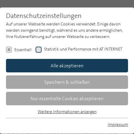
Datenschutzeinstellungen
Auf unserer Webseite werden Cookies verwendet. Einige davon
werden zwingend benötigt, während es uns andere ermöglichen,
Ihre Nutzererfahrung auf unserer Webseite zu verbessern.
Themen
Publikationsarchiv
2015
Statistik und Performance mit AT INTERNET
Essentiell
Heft 11
Publikationsarchiv
Alle akzeptieren
Studien
Alexander Godulla/Cornelia Wolf
Über uns
Speichern & schließen
Journalistische Langformen im Web:
Suche
Nur essentielle Cookies akzeptieren
Produktionsbedingungen und
Markteinschätzung
Newsletter
Weitere Informationen anzeigen
Essentiell
Essentielle Cookies werden für grundlegende Funktionen der
Eine Kommunikatorbefragung zu
Impressum
Webseite benötigt. Dadurch ist gewährleistet, dass die
Scrollytelling, Webdokumentationen und
MP auf Bluesky