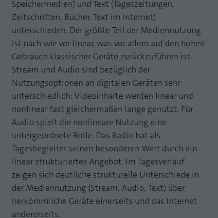
Speichermedien) und Text (Tageszeitungen,
Laufzeit
1 Jahr
Zweck
PHPs Standard Sitzungs Identifikation
Zeitschriften, Bücher, Text im Internet)
unterschieden. Der größte Teil der Mediennutzung
Cookie von AT INTERNET zur Steuerung der
Zweck
erweiterten Script- und Ereignisbehandlung
ist nach wie vor linear, was vor allem auf den hohen
Gebrauch klassischer Geräte zurückzuführen ist.
Stream und Audio sind bezüglich der
Nutzungsoptionen an digitalen Geräten sehr
unterschiedlich: Videoinhalte werden linear und
nonlinear fast gleichermaßen lange genutzt. Für
Audio spielt die nonlineare Nutzung eine
untergeordnete Rolle. Das Radio hat als
Tagesbegleiter seinen besonderen Wert durch ein
linear strukturiertes Angebot. Im Tagesverlauf
zeigen sich deutliche strukturelle Unterschiede in
der Mediennutzung (Stream, Audio, Text) über
herkömmliche Geräte einerseits und das Internet
andererseits.