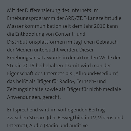
Webseite einwandfrei funktioniert.
Mit der Differenzierung des Internets im
MP auf Mastodon
Name
Cookie-Informationen anzeigen
fe_typo_user
Erhebungsprogramm der ARD/ZDF-Langzeitstudie
MP auf LinkedIn
Massenkommunikation seit dem Jahr 2010 kann
Anbieter
TYPO3
Statistik und Performance mit AT INTERNET
die Entkopplung von Content- und
Newsletter
CROSS-DEVICE ANALYTICS LÖSUNG
Laufzeit
Session
Distributionsplattformen im täglichen Gebrauch
Name
Cookie-Informationen anzeigen
atidvisitor
der Medien untersucht werden. Dieser
Dieses Cookie ist ein Standard-Session-
Erhebungsansatz wurde in der aktuellen Welle der
Cookie von TYPO3. Es speichert im Falle
Anbieter
AT INTERNET
eines Benutzer-Logins die Session ID
Studie 2015 beibehalten. Damit wird man der
Zweck
mithilfe derer der eingeloggte User
Eigenschaft des Internets als „Allround-Medium“,
Laufzeit
1 Jahr
wiedererkannt wird, um ihm Zugang zu
das heißt als Träger für Radio-, Fernseh- und
geschützten Bereichen zu gewähren.
Cookie von AT INTERNET zur Steuerung der
Zeitungsinhalte sowie als Träger für nicht-mediale
Zweck
erweiterten Script- und Ereignisbehandlung
Anwendungen, gerecht.
Name
PHPSESSID
Entsprechend wird im vorliegenden Beitrag
Name
atuserid
Anbieter
php
zwischen Stream (d.h. Bewegtbild in TV, Videos und
Anbieter
AT INTERNET
Internet), Audio (Radio und auditive
Laufzeit
Ende der Sitzung