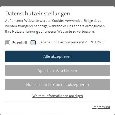
Datenschutzeinstellungen
Auf unserer Webseite werden Cookies verwendet. Einige davon
werden zwingend benötigt, während es uns andere ermöglichen,
Ihre Nutzererfahrung auf unserer Webseite zu verbessern.
Themen
Publikationsarchiv
2015
Statistik und Performance mit AT INTERNET
Essentiell
Heft 12
Publikationsarchiv
Alle akzeptieren
Studien
Bernhard Engel
Über uns
Speichern & schließen
Stream, Audio, Text -
Suche
Nur essentielle Cookies akzeptieren
Nutzungsoptionen in einer
konvergierenden Medienwelt
Newsletter
Weitere Informationen anzeigen
Essentiell
Essentielle Cookies werden für grundlegende Funktionen der
ARD/ZDF-Langzeitstudie
Impressum
Webseite benötigt. Dadurch ist gewährleistet, dass die
Massenkommunikation
MP auf Bluesky