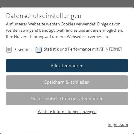
Datenschutzeinstellungen
Auf unserer Webseite werden Cookies verwendet. Einige davon
werden zwingend benötigt, während es uns andere ermöglichen,
Ihre Nutzererfahrung auf unserer Webseite zu verbessern.
Themen
Publikationsarchiv
2015
Statistik und Performance mit AT INTERNET
Essentiell
Heft 11
Publikationsarchiv
Alle akzeptieren
Studien
Über uns
Speichern & schließen
Zusammenfassungen
Suche
Nur essentielle Cookies akzeptieren
Newsletter
Weitere Informationen anzeigen
MP 11/2015, S. 538-540
Essentiell
Essentielle Cookies werden für grundlegende Funktionen der
Impressum
Download Volltext
Webseite benötigt. Dadurch ist gewährleistet, dass die
MP auf Bluesky