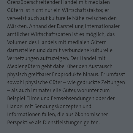
Webseite einwandfrei funktioniert.
Grenzüberschreitender Handel mit medialen
Gütern ist nicht nur ein Wirtschaftsfaktor, er
MP auf Mastodon
Name
Cookie-Informationen anzeigen
fe_typo_user
verweist auch auf kulturelle Nähe zwischen den
MP auf LinkedIn
Märkten. Anhand der Darstellung internationaler
Anbieter
TYPO3
Statistik und Performance mit AT INTERNET
amtlicher Wirtschaftsdaten ist es möglich, das
Newsletter
CROSS-DEVICE ANALYTICS LÖSUNG
Laufzeit
Session
Volumen des Handels mit medialen Gütern
darzustellen und damit verbundene kulturelle
Name
Cookie-Informationen anzeigen
atidvisitor
Dieses Cookie ist ein Standard-Session-
Vernetzungen aufzuzeigen. Der Handel mit
Cookie von TYPO3. Es speichert im Falle
Anbieter
AT INTERNET
eines Benutzer-Logins die Session ID
Mediengütern geht dabei über den Austausch
Zweck
mithilfe derer der eingeloggte User
physisch greifbarer Endprodukte hinaus. Er umfasst
Laufzeit
1 Jahr
wiedererkannt wird, um ihm Zugang zu
sowohl physische Güter – wie gedruckte Zeitungen
geschützten Bereichen zu gewähren.
Cookie von AT INTERNET zur Steuerung der
– als auch immaterielle Güter, worunter zum
Zweck
erweiterten Script- und Ereignisbehandlung
Beispiel Filme und Fernsehsendungen oder der
Name
PHPSESSID
Handel mit Sendungskonzepten und
Name
atuserid
Informationen fallen, die aus ökonomischer
Anbieter
php
Perspektive als Dienstleistungen gelten.
Anbieter
AT INTERNET
Laufzeit
Ende der Sitzung