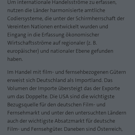
Um internationale Handelsströme zu erfassen,
Laufzeit
1 Jahr
Zweck
PHPs Standard Sitzungs Identifikation
nutzen die Länder harmonisierte amtliche
Codiersysteme, die unter der Schirmherrschaft der
Cookie von AT INTERNET zur Steuerung der
Zweck
erweiterten Script- und Ereignisbehandlung
Vereinten Nationen entwickelt wurden und
Eingang in die Erfassung ökonomischer
Wirtschaftsströme auf regionaler (z. B.
europäischer) und nationaler Ebene gefunden
haben.
Im Handel mit film- und fernsehbezogenen Gütern
erweist sich Deutschland als Importland. Das
Volumen der Importe übersteigt das der Exporte
um das Doppelte. Die USA sind die wichtigste
Bezugsquelle für den deutschen Film- und
Fernsehmarkt und unter den untersuchten Ländern
auch der wichtigste Absatzmarkt für deutsche
Film- und Fernsehgüter. Daneben sind Österreich,