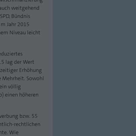
n auch weitgehend
 SPD, Bündnis
 im Jahr 2015
hem Niveau leicht
eduziertes
5 lag der Wert
zeitiger Erhöhung
e Mehrheit. Sowohl
in völlig
io) einen höheren
hwerbung bzw. 55
tlich-rechtlichen
nte. Wie