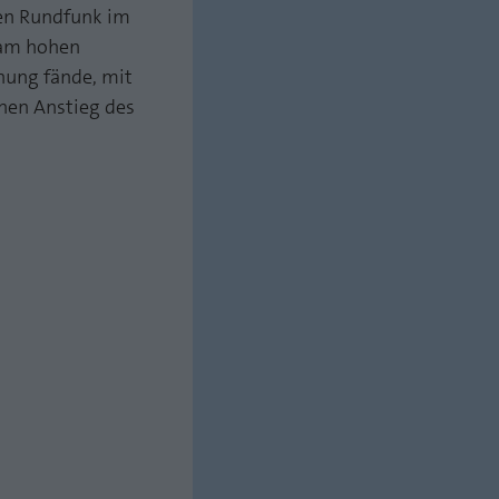
hen Rundfunk im
 am hohen
nung fände, mit
nen Anstieg des