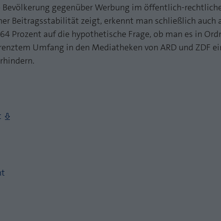
Zweck
PHPs Standard Sitzungs Identifikation
e Bevölkerung gegenüber Werbung im öffentlich-rechtlic
Laufzeit
1 Jahr
 Beitragsstabilität zeigt, erkennt man schließlich auch
Cookie von AT INTERNET zur Steuerung der
 Prozent auf die hypothetische Frage, ob man es in Ord
Zweck
erweiterten Script- und Ereignisbehandlung
enztem Umfang in den Mediatheken von ARD und ZDF ei
rhindern.
t
ht