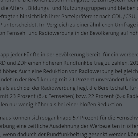
funktioniert.
h die Alters-, Bildungs- und Nutzungsgruppen und bleibe
Name
Cookie-Informationen anzeigen
fe_typo_user
efragten hinsichtlich ihrer Parteipräferenz nach CDU/CSU,
 unterscheidet. Im Vergleich zu einer ähnlichen Umfrage
Anbieter
TYPO3
Statistik und Performance mit AT INTERNET
on Fernseh- und Radiowerbung in der Bevölkerung auf ho
CROSS-DEVICE ANALYTICS LÖSUNG
Laufzeit
Session
Name
Cookie-Informationen anzeigen
atidvisitor
app jeder Fünfte in der Bevölkerung bereit, für ein werber
Dieses Cookie ist ein Standard-Session-Cookie von
TYPO3. Es speichert im Falle eines Benutzer-Logins
D und ZDF einen höheren Rundfunkbeitrag zu zahlen. 201
Anbieter
AT INTERNET
Zweck
die Session ID mithilfe derer der eingeloggte User
 höher. Auch eine Reduktion von Radiowerbung bei gleich
wiedererkannt wird, um ihm Zugang zu
Laufzeit
1 Jahr
indet in der Bevölkerung mit 21 Prozent unverändert kein
geschützten Bereichen zu gewähren.
als auch bei der Radiowerbung liegt die Bereitschaft, für e
Cookie von AT INTERNET zur Steuerung der
Zweck
t 23 Prozent (ö.-r. Fernsehen) bzw. 22 Prozent (ö.-r. Rad
erweiterten Script- und Ereignisbehandlung
Name
PHPSESSID
len nur wenig höher als bei einer bloßen Reduktion.
Anbieter
php
naus können sich sogar knapp 57 Prozent für die Fernse
Name
atuserid
erbung eine zeitliche Ausdehnung der Werbezeiten in öffen
Laufzeit
Ende der Sitzung
Anbieter
AT INTERNET
, wenn dadurch der Rundfunkbeitrag gesenkt werden kön